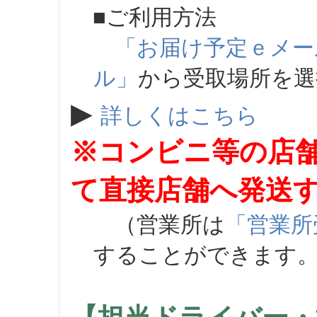
■ご利用方法
「お届け予定ｅメー
ル」
から受取場所を
▶
詳しくはこちら
※コンビニ等の店
て直接店舗へ発送
（営業所は
「営業所
することができます