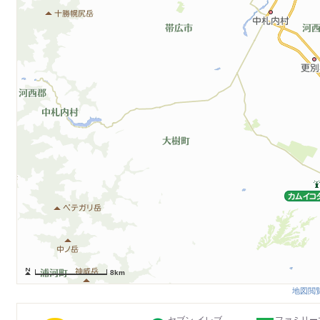
8km
地図閲