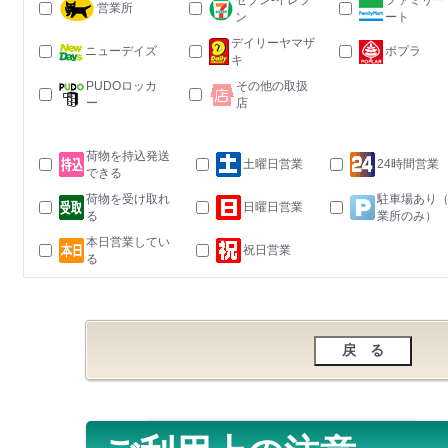
セブン-イレブ
ファミリー
営業所
ン
ート
デイリーヤマザ
ニューデイズ
ポプラ
キ
PUDOロッカ
その他の取扱
ー
店
荷物を持込発送
土曜日営業
24時間営業
できる
荷物を受け取れ
駐車場あり
日曜日営業
る
業所のみ）
本日営業してい
祝日営業
る