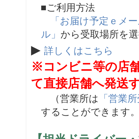
■ご利用方法
「お届け予定ｅメー
ル」
から受取場所を
▶
詳しくはこちら
※コンビニ等の店
て直接店舗へ発送
（営業所は
「営業所
することができます