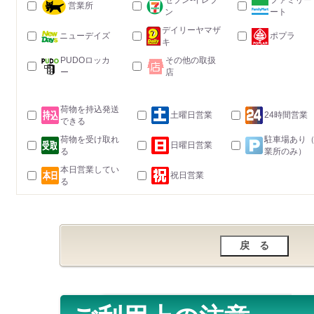
セブン-イレブ
ファミリー
営業所
ン
ート
デイリーヤマザ
ニューデイズ
ポプラ
キ
PUDOロッカ
その他の取扱
ー
店
荷物を持込発送
土曜日営業
24時間営業
できる
荷物を受け取れ
駐車場あり
日曜日営業
る
業所のみ）
本日営業してい
祝日営業
る