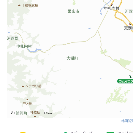
8km
地図閲