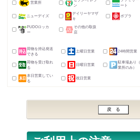
セブン-イレブ
ファミリー
営業所
ン
ート
デイリーヤマザ
ニューデイズ
ポプラ
キ
PUDOロッカ
その他の取扱
ー
店
荷物を持込発送
土曜日営業
24時間営業
できる
荷物を受け取れ
駐車場あり
日曜日営業
る
業所のみ）
本日営業してい
祝日営業
る