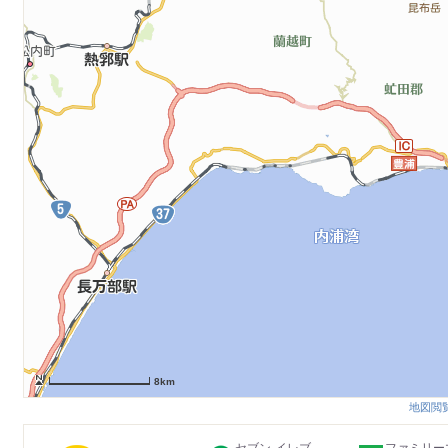
8km
地図閲