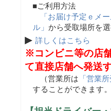
■ご利用方法
「お届け予定ｅメー
ル」
から受取場所を
▶
詳しくはこちら
※コンビニ等の店
て直接店舗へ発送
（営業所は
「営業所
することができます