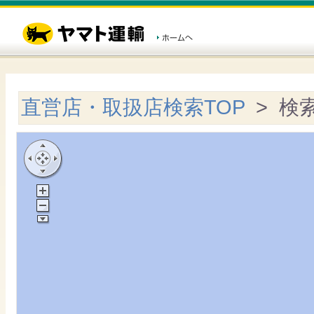
直営店・取扱店検索TOP
> 検