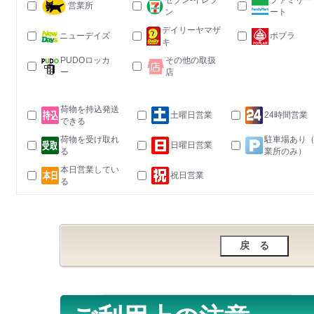
セブン-イレブ
ファミリー
営業所
ン
ート
デイリーヤマザ
ニューデイズ
ポプラ
キ
PUDOロッカ
その他の取扱
ー
店
荷物を持込発送
土曜日営業
24時間営業
できる
荷物を受け取れ
駐車場あり
日曜日営業
る
業所のみ）
本日営業してい
祝日営業
る