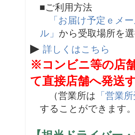
■ご利用方法
「お届け予定ｅメー
ル」
から受取場所を
▶
詳しくはこちら
※コンビニ等の店
て直接店舗へ発送
（営業所は
「営業所
することができます