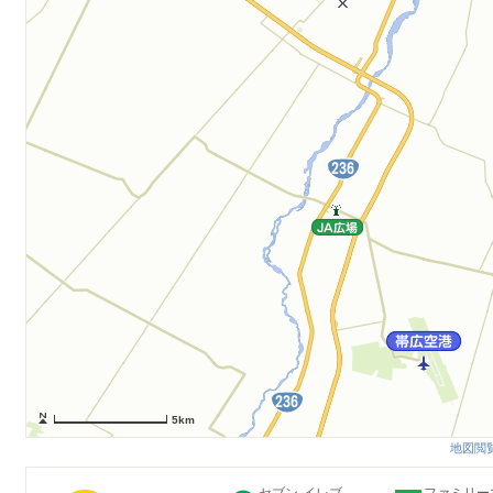
5km
地図閲