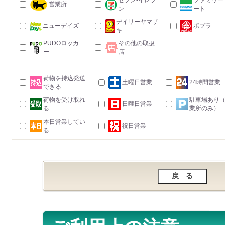
セブン-イレブ
ファミリー
営業所
ン
ート
デイリーヤマザ
ニューデイズ
ポプラ
キ
PUDOロッカ
その他の取扱
ー
店
荷物を持込発送
土曜日営業
24時間営業
できる
荷物を受け取れ
駐車場あり
日曜日営業
る
業所のみ）
本日営業してい
祝日営業
る