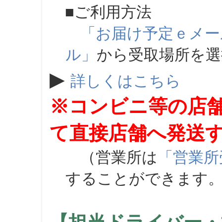
■ご利用方法
「お届け予定ｅメー
ル」
から受取場所を
▶
詳しくはこちら
※コンビニ等の店
て直接店舗へ発送
（営業所は
「営業所
することができます