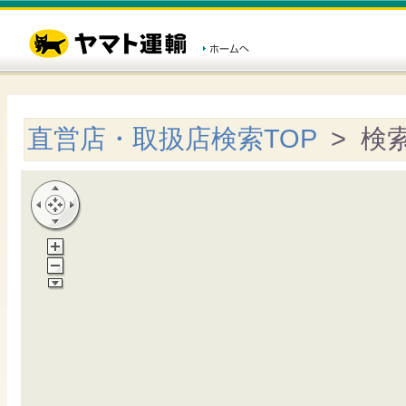
直営店・取扱店検索TOP
> 検