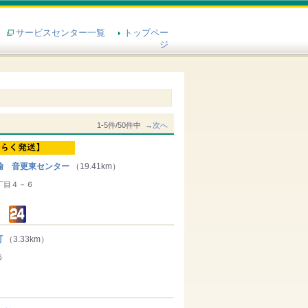
サービスセンター一覧
トップペー
ジ
1-5件/50件中 →
次へ
輸 音更東センター
（19.41km）
丁目４－６
町
（3.33km）
５