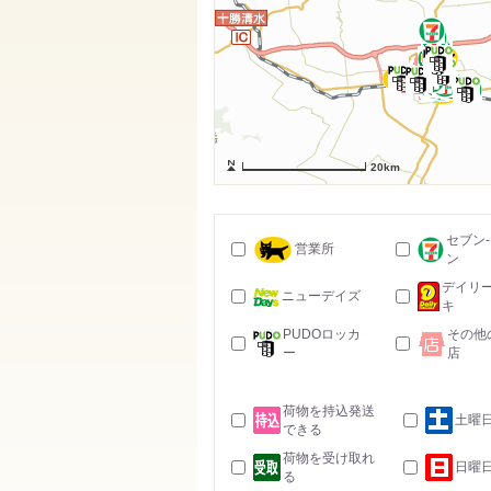
20km
セブン
営業所
ン
デイリ
ニューデイズ
キ
PUDOロッカ
その他
ー
店
荷物を持込発送
土曜
できる
荷物を受け取れ
日曜
る