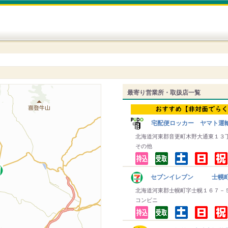
最寄り営業所・取扱店一覧
宅配便ロッカー ヤマト運
北海道河東郡音更町木野大通東１３
その他
セブンイレブン 士幌
北海道河東郡士幌町字士幌１６７－
コンビニ