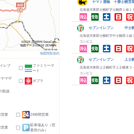
ヤマト運輸 十勝士幌営
北海道河東郡士幌町字士幌西１線１
セブンイレブン 中士
北海道河東郡士幌町字中士幌西２線
コンビニ
©2026 ZENRIN DataCom
地図データ©2026 ZENRIN
地図閲覧規約
セブンイレブン 上士
-イレブ
ファミリーマ
北海道河東郡上士幌町字上士幌東３
ート
コンビニ
ーヤマザ
ポプラ
の取扱
日営業
24時間営業
駐車場あり（営
日営業
業所のみ）