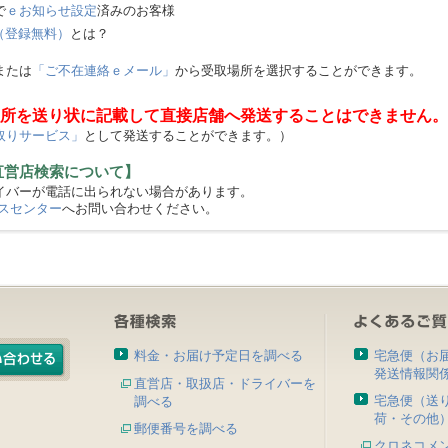
で
ｅお知らせ設定
済みのお客様
（登録無料）
とは？
または
「ご不在連絡ｅメール」
から受取場所を選択することができます。
所を送り状に記載して直接店舗へ発送することはできません。
取りサービス」
として発送することができます。）
直営店検索について】
バーが電話に出られない場合があります。
スセンター
へお問い合わせください。
料金・お届け予定日を調べる
宅急便（お
発送情報関
直営店・取扱店・ドライバーを
宅急便（送
調べる
荷・その他
郵便番号を調べる
クロネコメ