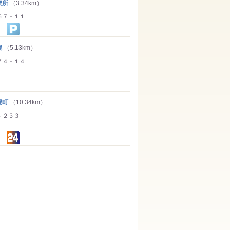
業所
（3.34km）
６７－１１
幌
（5.13km）
７４－１４
幌町
（10.34km）
－２３３