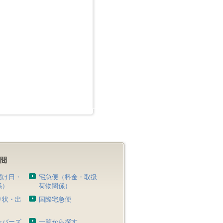
届け日・
宅急便（料金・取扱
係）
荷物関係）
り状・出
国際宅急便
）
ンバーズ
一覧から探す