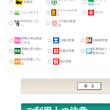
セブン-イレブ
ファミリー
営業所
ン
ート
デイリーヤマザ
ニューデイズ
ポプラ
キ
PUDOロッカ
その他の取扱
ー
店
荷物を持込発送
土曜日営業
24時間営業
できる
荷物を受け取れ
駐車場あり
日曜日営業
る
業所のみ）
本日営業してい
祝日営業
る