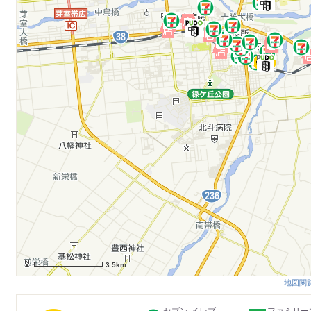
3.5km
地図閲