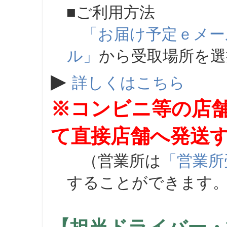
■ご利用方法
「お届け予定ｅメー
ル」
から受取場所を
▶
詳しくはこちら
※コンビニ等の店
て直接店舗へ発送
（営業所は
「営業所
することができます