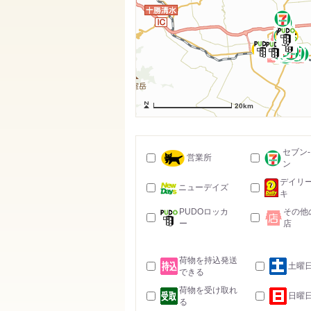
20km
セブン
営業所
ン
デイリ
ニューデイズ
キ
PUDOロッカ
その他
ー
店
荷物を持込発送
土曜
できる
荷物を受け取れ
日曜
る