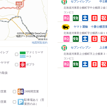
セブンイレブン 中士
北海道河東郡士幌町字中士幌西２線
コンビニ
ヤマト運輸 十勝士幌営
北海道河東郡士幌町字士幌西１線１
©2026 ZENRIN DataCom
地図データ©2026 ZENRIN
地図閲覧規約
セブンイレブン 上士
-イレブ
ファミリーマ
北海道河東郡上士幌町字上士幌東３
ート
コンビニ
ーヤマザ
ポプラ
の取扱
日営業
24時間営業
駐車場あり（営
日営業
業所のみ）