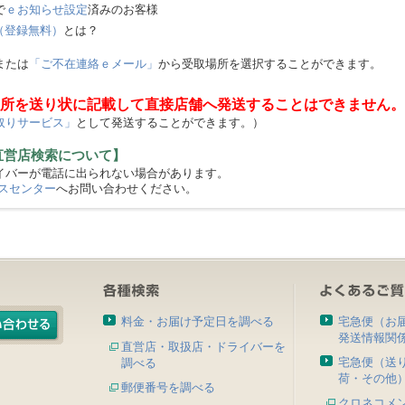
で
ｅお知らせ設定
済みのお客様
（登録無料）
とは？
または
「ご不在連絡ｅメール」
から受取場所を選択することができます。
所を送り状に記載して直接店舗へ発送することはできません。
取りサービス」
として発送することができます。）
直営店検索について】
バーが電話に出られない場合があります。
スセンター
へお問い合わせください。
料金・お届け予定日を調べる
宅急便（お
発送情報関
直営店・取扱店・ドライバーを
宅急便（送
調べる
荷・その他
郵便番号を調べる
クロネコメ