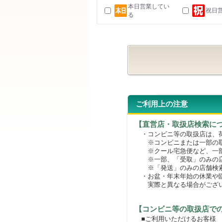
本日営業してい
祝日
る
ご利用上の注意
【直営店・取扱店検索に
・コンビニ等の取扱店は、荷
※コンビニまたは一部の取扱
※クール宅急便など、一部
※一部、「受取」のみの店
※「発送」のみの店舗検索
・お盆・年末年始の休業や臨
実際と異なる場合がござ
【コンビニ等の取扱店で
■ご利用いただけるお客様