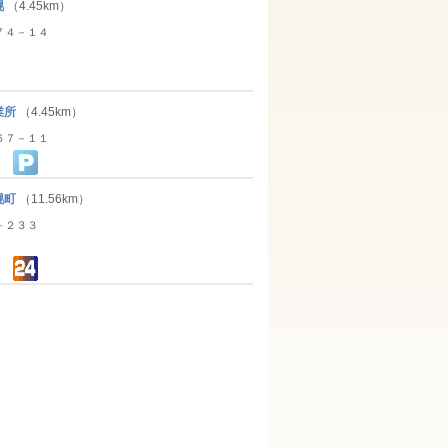
幌
（4.45km）
７４－１４
業所
（4.45km）
６７－１１
幌町
（11.56km）
－２３３