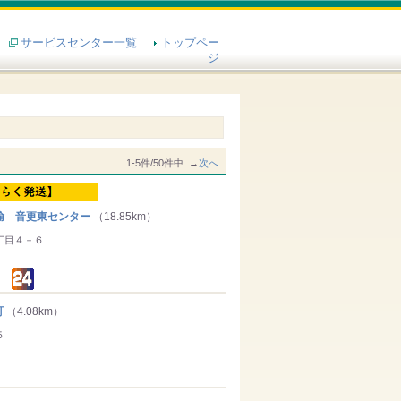
サービスセンター一覧
トップペー
ジ
1-5件/50件中 →
次へ
輸 音更東センター
（18.85km）
丁目４－６
町
（4.08km）
５