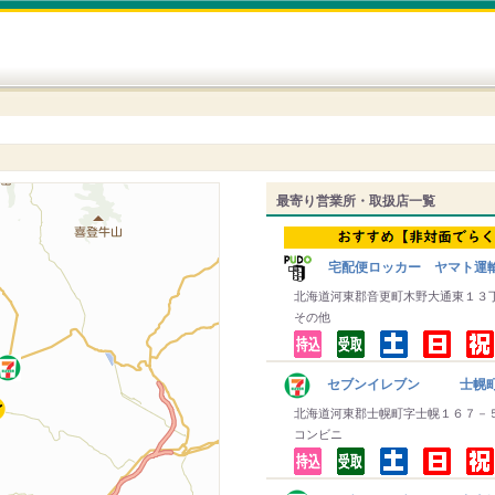
最寄り営業所・取扱店一覧
宅配便ロッカー ヤマト運
北海道河東郡音更町木野大通東１３
その他
セブンイレブン 士幌
北海道河東郡士幌町字士幌１６７－
コンビニ