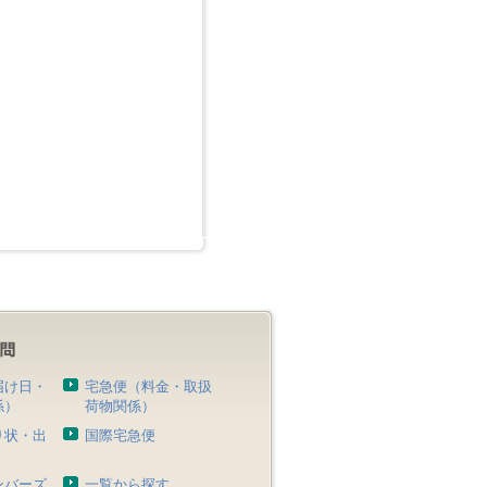
届け日・
宅急便（料金・取扱
係）
荷物関係）
り状・出
国際宅急便
）
ンバーズ
一覧から探す