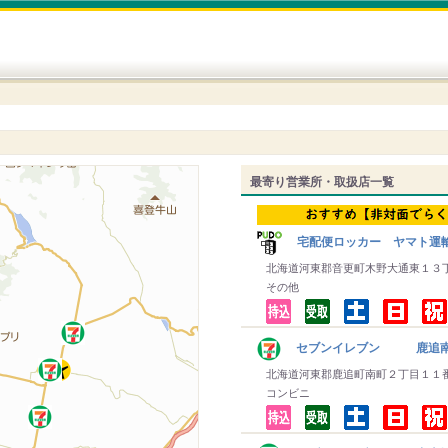
最寄り営業所・取扱店一覧
宅配便ロッカー ヤマト運
北海道河東郡音更町木野大通東１３
その他
セブンイレブン 鹿追
北海道河東郡鹿追町南町２丁目１１
コンビニ