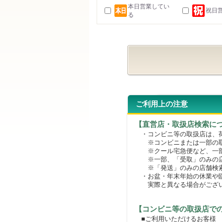
本日営業してい
祝日
る
ご利用上の注意
【直営店・取扱店検索に
・コンビニ等の取扱店は、荷
※コンビニまたは一部の取扱
※クール宅急便など、一部
※一部、「受取」のみの店
※「発送」のみの店舗検索
・お盆・年末年始の休業や臨
実際と異なる場合がござ
【コンビニ等の取扱店で
■ご利用いただけるお客様