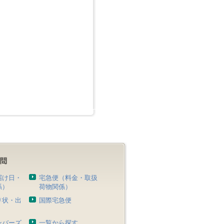
届け日・
宅急便（料金・取扱
係）
荷物関係）
り状・出
国際宅急便
）
ンバーズ
一覧から探す