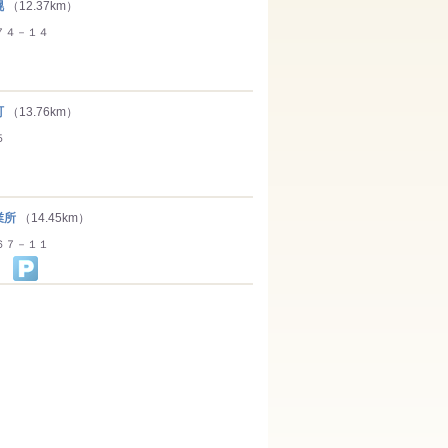
幌
（12.37km）
７４－１４
町
（13.76km）
５
業所
（14.45km）
６７－１１