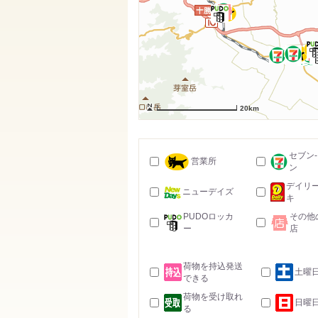
20km
セブン
営業所
ン
デイリ
ニューデイズ
キ
PUDOロッカ
その他
ー
店
荷物を持込発送
土曜
できる
荷物を受け取れ
日曜
る