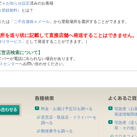
で
ｅお知らせ設定
済みのお客様
（登録無料）
とは？
または
「ご不在連絡ｅメール」
から受取場所を選択することができます。
所を送り状に記載して直接店舗へ発送することはできません。
取りサービス」
として発送することができます。）
直営店検索について】
バーが電話に出られない場合があります。
スセンター
へお問い合わせください。
料金・お届け予定日を調べる
宅急便（お
発送情報関
直営店・取扱店・ドライバーを
宅急便（送
調べる
荷・その他
郵便番号を調べる
クロネコメ