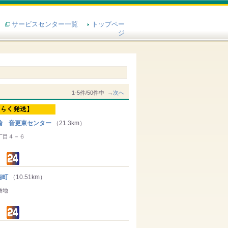
サービスセンター一覧
トップペー
ジ
1-5件/50件中 →
次へ
輸 音更東センター
（21.3km）
丁目４－６
南町
（10.51km）
番地