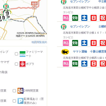
セブンイレブン 中士
北海道河東郡士幌町字中士幌西２線
コンビニ
セブンイレブン 士幌
北海道河東郡士幌町字士幌１６７－
©2026 ZENRIN DataCom
地図データ©2026 ZENRIN
コンビニ
地図閲覧規約
ヤマト運輸 十勝士幌営
-イレブ
ファミリーマ
ート
北海道河東郡士幌町字士幌西１線１
ーヤマザ
ポプラ
の取扱
日営業
24時間営業
駐車場あり（営
日営業
業所のみ）