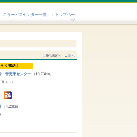
サービスセンター一覧
トップペー
ジ
1-5件/50件中 →
次へ
輸 音更東センター
（18.73km）
丁目４－６
町
（4.23km）
５