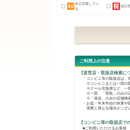
本日営業してい
祝日
る
ご利用上の注意
【直営店・取扱店検索に
・コンビニ等の取扱店は、荷
※コンビニまたは一部の取扱
※クール宅急便など、一部
※一部、「受取」のみの店
※「発送」のみの店舗検索
・お盆・年末年始の休業や臨
実際と異なる場合がござ
【コンビニ等の取扱店で
■ご利用いただけるお客様