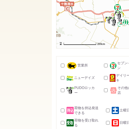
20km
セブン
営業所
ン
デイリ
ニューデイズ
キ
PUDOロッカ
その他
ー
店
荷物を持込発送
土曜
できる
荷物を受け取れ
日曜
る