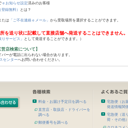
で
ｅお知らせ設定
済みのお客様
（登録無料）
とは？
または
「ご不在連絡ｅメール」
から受取場所を選択することができます。
所を送り状に記載して直接店舗へ発送することはできません。
取りサービス」
として発送することができます。）
直営店検索について】
バーが電話に出られない場合があります。
スセンター
へお問い合わせください。
料金・お届け予定日を調べる
宅急便（お
発送情報関
直営店・取扱店・ドライバーを
宅急便（送
調べる
荷・その他
郵便番号を調べる
クロネコメ