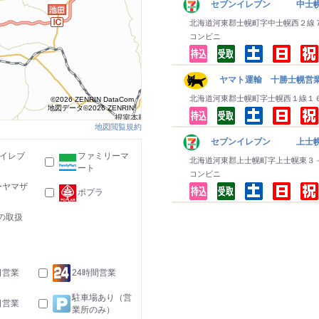
セブンイレブン 中士
北海道河東郡士幌町字中士幌西２線
コンビニ
ヤマト運輸 十勝士幌営
北海道河東郡士幌町字士幌西１線１
©2026 ZENRIN DataCom
地図データ©2026 ZENRIN
地図閲覧規約
セブンイレブン 上士
-イレブ
ファミリーマ
北海道河東郡上士幌町字上士幌東３
ート
コンビニ
ーヤマザ
ポプラ
の取扱
日営業
24時間営業
駐車場あり（営
日営業
業所のみ）