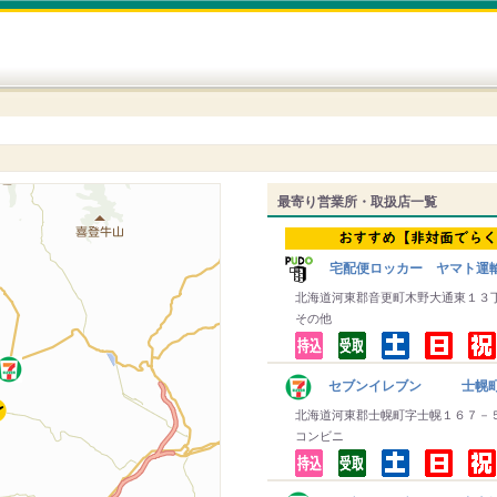
最寄り営業所・取扱店一覧
宅配便ロッカー ヤマト運
北海道河東郡音更町木野大通東１３
その他
セブンイレブン 士幌
北海道河東郡士幌町字士幌１６７－
コンビニ