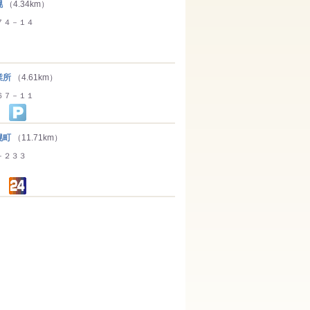
幌
（4.34km）
７４－１４
業所
（4.61km）
６７－１１
幌町
（11.71km）
－２３３