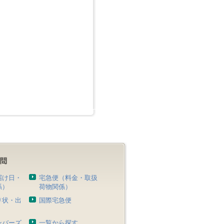
届け日・
宅急便（料金・取扱
係）
荷物関係）
り状・出
国際宅急便
）
ンバーズ
一覧から探す