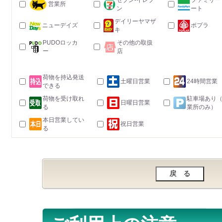
セブン-イレブ
ファミリー
営業所
ン
ート
デイリーヤマザ
ニューデイズ
ポプラ
キ
PUDOロッカ
その他の取扱
ー
店
荷物を持込発送
土曜日営業
24時間営業
できる
荷物を受け取れ
駐車場あり
日曜日営業
る
業所のみ）
本日営業してい
祝日営業
る