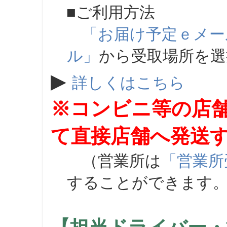
■ご利用方法
「お届け予定ｅメー
ル」
から受取場所を
▶
詳しくはこちら
※コンビニ等の店
て直接店舗へ発送
（営業所は
「営業所
することができます