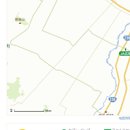
5km
地図閲