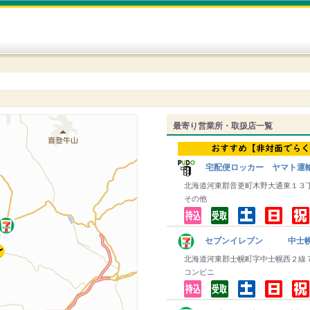
最寄り営業所・取扱店一覧
宅配便ロッカー ヤマト運
北海道河東郡音更町木野大通東１３
その他
セブンイレブン 中士
北海道河東郡士幌町字中士幌西２線
コンビニ