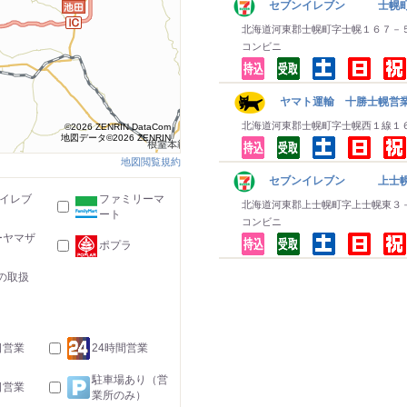
セブンイレブン 士幌
北海道河東郡士幌町字士幌１６７－
コンビニ
ヤマト運輸 十勝士幌営
北海道河東郡士幌町字士幌西１線１
©2026 ZENRIN DataCom
地図データ©2026 ZENRIN
地図閲覧規約
セブンイレブン 上士
-イレブ
ファミリーマ
北海道河東郡上士幌町字上士幌東３
ート
コンビニ
ーヤマザ
ポプラ
の取扱
日営業
24時間営業
駐車場あり（営
日営業
業所のみ）