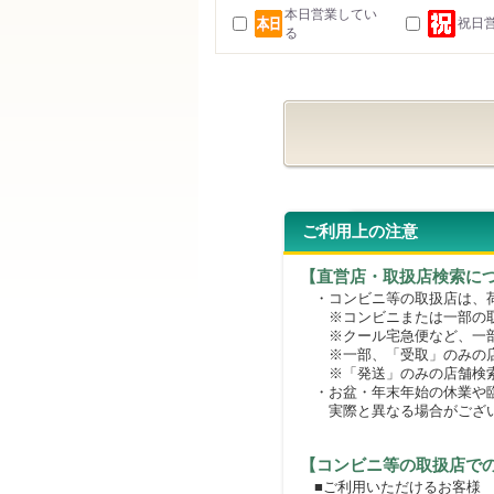
本日営業してい
祝日
る
ご利用上の注意
【直営店・取扱店検索に
・コンビニ等の取扱店は、荷
※コンビニまたは一部の取扱
※クール宅急便など、一部
※一部、「受取」のみの店
※「発送」のみの店舗検索
・お盆・年末年始の休業や臨
実際と異なる場合がござ
【コンビニ等の取扱店で
■ご利用いただけるお客様