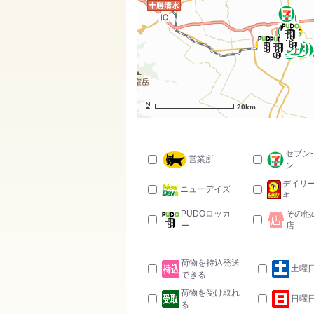
20km
セブン
営業所
ン
デイリ
ニューデイズ
キ
PUDOロッカ
その他
ー
店
荷物を持込発送
土曜
できる
荷物を受け取れ
日曜
る