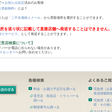
で
ｅお知らせ設定
済みのお客様
（登録無料）
とは？
または
「ご不在連絡ｅメール」
から受取場所を選択することができます。
所を送り状に記載して直接店舗へ発送することはできません。
取りサービス」
として発送することができます。）
直営店検索について】
バーが電話に出られない場合があります。
スセンター
へお問い合わせください。
料金・お届け予定日を調べる
宅急便（お
発送情報関
直営店・取扱店・ドライバーを
宅急便（送
調べる
荷・その他
郵便番号を調べる
クロネコメ