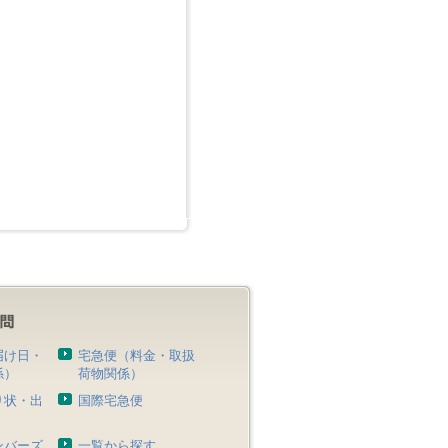
届け日・
宅急便（料金・取扱
係）
荷物関係）
り状・出
国際宅急便
）
ンバーズ
一覧から探す