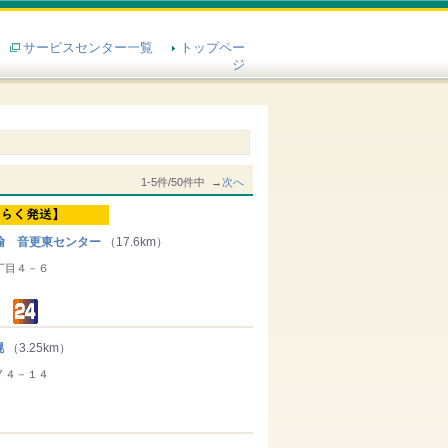
サービスセンター一覧
トップペー
ジ
1-5件/50件中 →
次へ
輸 音更東センター
（17.6km）
丁目４－６
幌
（3.25km）
７４－１４