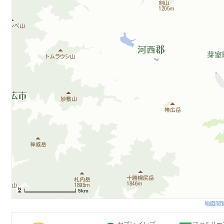
5km
地図閲