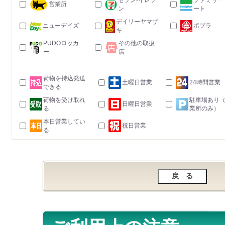
セブン-イレブ
ファミリー
営業所
ン
ート
デイリーヤマザ
ニューデイズ
ポプラ
キ
PUDOロッカ
その他の取扱
ー
店
荷物を持込発送
土曜日営業
24時間営業
できる
荷物を受け取れ
駐車場あり
日曜日営業
る
業所のみ）
本日営業してい
祝日営業
る