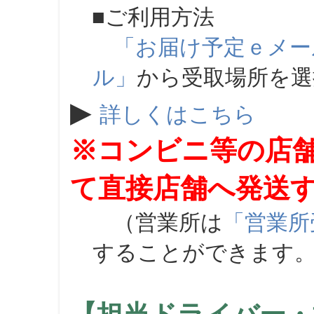
■ご利用方法
「お届け予定ｅメー
ル」
から受取場所を
▶
詳しくはこちら
※コンビニ等の店
て直接店舗へ発送
（営業所は
「営業所
することができます