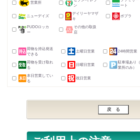
セブン-イレブ
ファミリー
営業所
ン
ート
デイリーヤマザ
ニューデイズ
ポプラ
キ
PUDOロッカ
その他の取扱
ー
店
荷物を持込発送
土曜日営業
24時間営業
できる
荷物を受け取れ
駐車場あり
日曜日営業
る
業所のみ）
本日営業してい
祝日営業
る