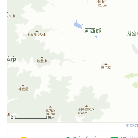
5km
地図閲