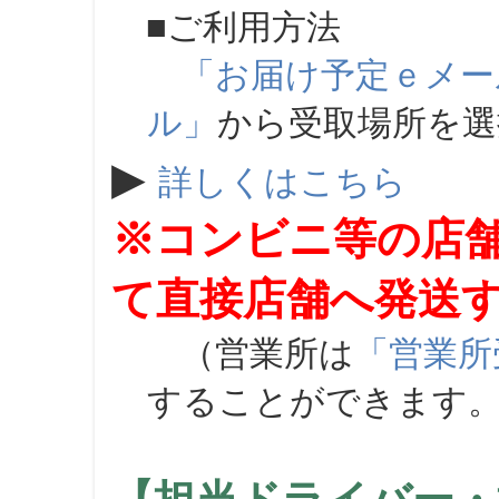
■ご利用方法
「お届け予定ｅメー
ル」
から受取場所を
▶
詳しくはこちら
※コンビニ等の店
て直接店舗へ発送
（営業所は
「営業所
することができます