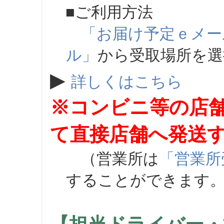
■ご利用方法
「お届け予定ｅメー
ル」
から受取場所を
▶
詳しくはこちら
※コンビニ等の店
て直接店舗へ発送
（営業所は
「営業所
することができます