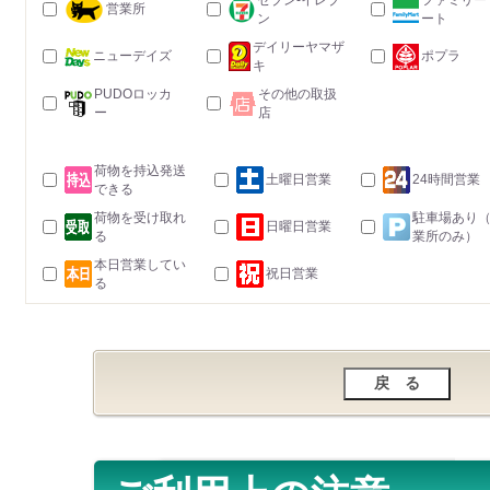
セブン-イレブ
ファミリー
営業所
ン
ート
デイリーヤマザ
ニューデイズ
ポプラ
キ
PUDOロッカ
その他の取扱
ー
店
荷物を持込発送
土曜日営業
24時間営業
できる
荷物を受け取れ
駐車場あり
日曜日営業
る
業所のみ）
本日営業してい
祝日営業
る