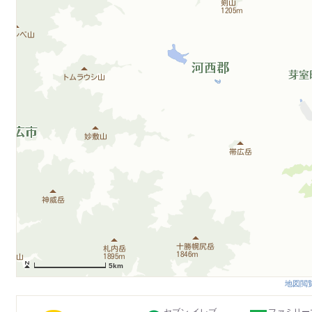
5km
地図閲