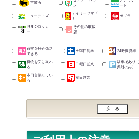
セブン-イレブ
ファミリー
営業所
ン
ート
デイリーヤマザ
ニューデイズ
ポプラ
キ
PUDOロッカ
その他の取扱
ー
店
荷物を持込発送
土曜日営業
24時間営業
できる
荷物を受け取れ
駐車場あり
日曜日営業
る
業所のみ）
本日営業してい
祝日営業
る