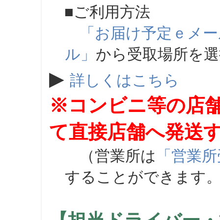
■ご利用方法
「お届け予定ｅメー
ル」
から受取場所を
▶
詳しくはこちら
※コンビニ等の店
て直接店舗へ発送
（営業所は
「営業所
することができます