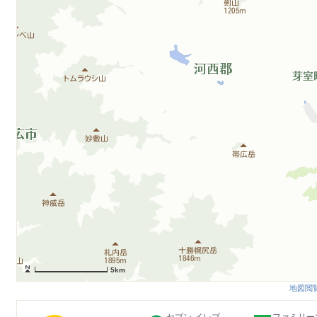
5km
地図閲