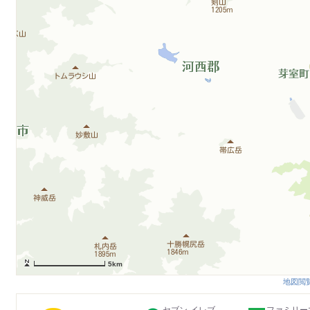
5km
地図閲