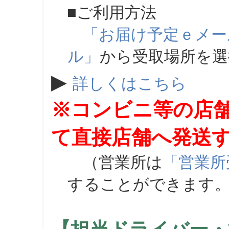
■ご利用方法
「お届け予定ｅメー
ル」
から受取場所を
▶
詳しくはこちら
※コンビニ等の店
て直接店舗へ発送
（営業所は
「営業所
することができます