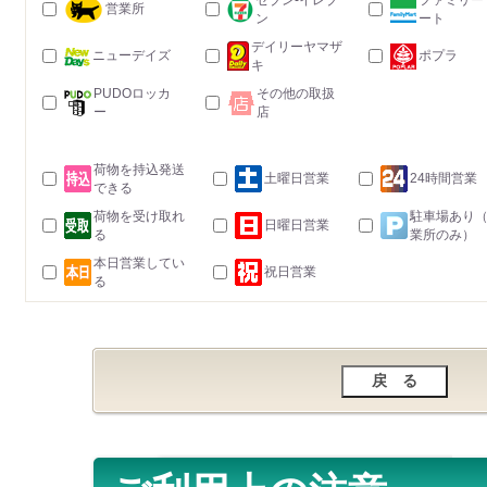
セブン-イレブ
ファミリー
営業所
ン
ート
デイリーヤマザ
ニューデイズ
ポプラ
キ
PUDOロッカ
その他の取扱
ー
店
荷物を持込発送
土曜日営業
24時間営業
できる
荷物を受け取れ
駐車場あり
日曜日営業
る
業所のみ）
本日営業してい
祝日営業
る