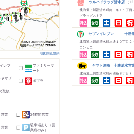
ツルハドラッグ清水店
（12
北海道上川郡清水町南二条１１丁目
ドラッグストア
セブンイレブン 十勝清
北海道上川郡清水町本通１０丁目２
©2026 ZENRIN DataCom
地図データ©2026 ZENRIN
コンビニ
地図閲覧規約
-イレブ
ファミリーマ
ヤマト運輸 十勝清水営業
ート
北海道上川郡清水町南四条８丁目７
ーヤマザ
ポプラ
の取扱
日営業
24時間営業
駐車場あり（営
日営業
業所のみ）