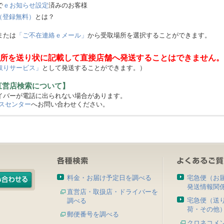
で
ｅお知らせ設定
済みのお客様
（登録無料）
とは？
または
「ご不在連絡ｅメール」
から受取場所を選択することができます。
所を送り状に記載して直接店舗へ発送することはできません。
取りサービス」
として発送することができます。）
直営店検索について】
バーが電話に出られない場合があります。
スセンター
へお問い合わせください。
料金・お届け予定日を調べる
宅急便（お
発送情報関
直営店・取扱店・ドライバーを
宅急便（送
調べる
荷・その他
郵便番号を調べる
クロネコメ