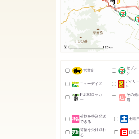
20km
セブン
営業所
ン
デイリ
ニューデイズ
キ
PUDOロッカ
その他
ー
店
荷物を持込発送
土曜
できる
荷物を受け取れ
日曜
る