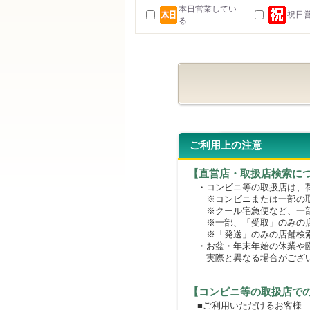
本日営業してい
祝日
る
ご利用上の注意
【直営店・取扱店検索に
・コンビニ等の取扱店は、荷
※コンビニまたは一部の取扱
※クール宅急便など、一部
※一部、「受取」のみの店
※「発送」のみの店舗検索
・お盆・年末年始の休業や臨
実際と異なる場合がござ
【コンビニ等の取扱店で
■ご利用いただけるお客様