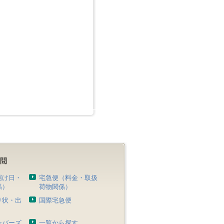
届け日・
宅急便（料金・取扱
係）
荷物関係）
り状・出
国際宅急便
）
ンバーズ
一覧から探す