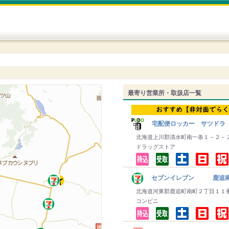
最寄り営業所・取扱店一覧
宅配便ロッカー サツドラ
北海道上川郡清水町南一条１－２－
ドラッグストア
セブンイレブン 鹿追
北海道河東郡鹿追町南町２丁目１１
コンビニ