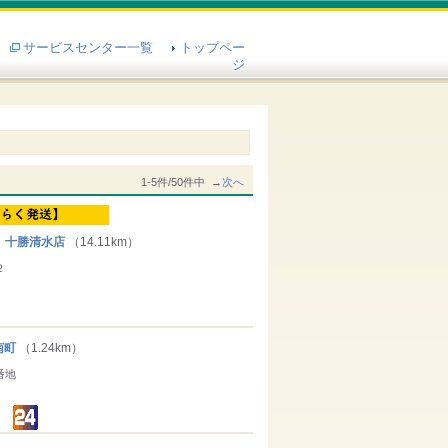
サービスセンター一覧
トップペー
ジ
1-5件/50件中 →
次へ
 十勝清水店
（14.11km）
２
南町
（1.24km）
番地