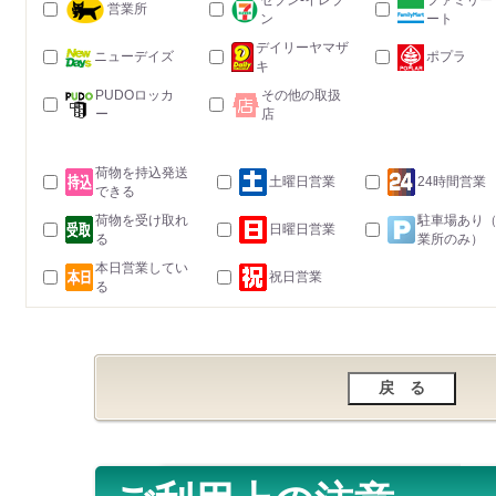
セブン-イレブ
ファミリー
営業所
ン
ート
デイリーヤマザ
ニューデイズ
ポプラ
キ
PUDOロッカ
その他の取扱
ー
店
荷物を持込発送
土曜日営業
24時間営業
できる
荷物を受け取れ
駐車場あり
日曜日営業
る
業所のみ）
本日営業してい
祝日営業
る