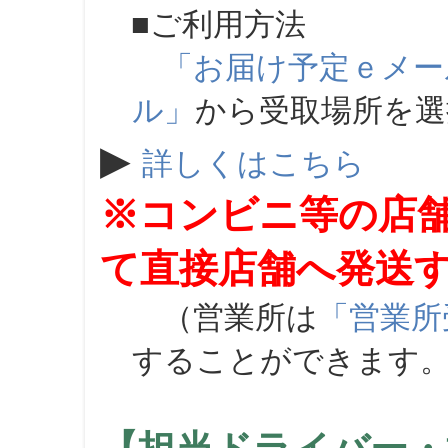
■ご利用方法
「お届け予定ｅメー
ル」
から受取場所を
▶
詳しくはこちら
※コンビニ等の店
て直接店舗へ発送
（営業所は
「営業所
することができます