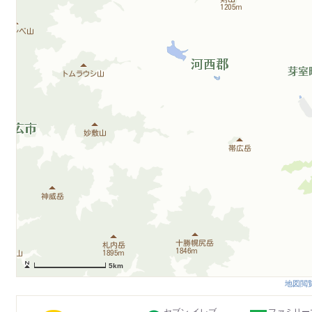
5km
地図閲