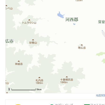
5km
地図閲