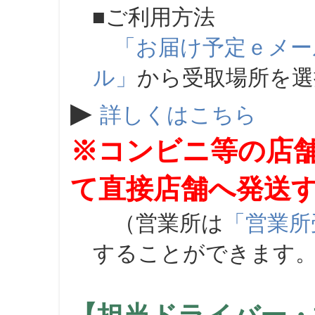
■ご利用方法
「お届け予定ｅメー
ル」
から受取場所を
▶
詳しくはこちら
※コンビニ等の店
て直接店舗へ発送
（営業所は
「営業所
することができます