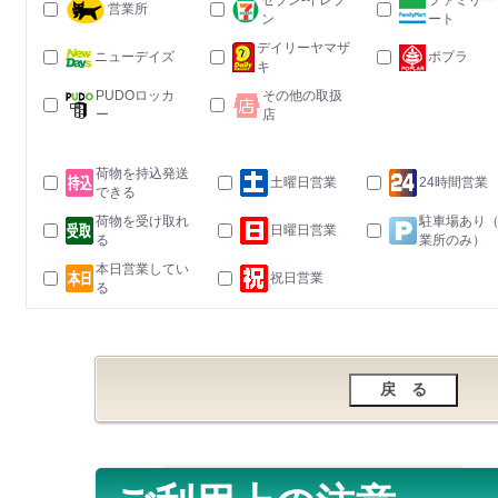
セブン-イレブ
ファミリー
営業所
ン
ート
デイリーヤマザ
ニューデイズ
ポプラ
キ
PUDOロッカ
その他の取扱
ー
店
荷物を持込発送
土曜日営業
24時間営業
できる
荷物を受け取れ
駐車場あり
日曜日営業
る
業所のみ）
本日営業してい
祝日営業
る