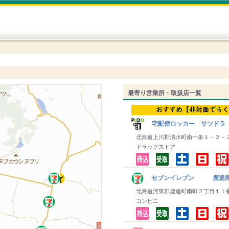
最寄り営業所・取扱店一覧
宅配便ロッカー サツドラ
北海道上川郡清水町南一条１－２－
ドラッグストア
セブンイレブン 鹿追
北海道河東郡鹿追町南町２丁目１１
コンビニ