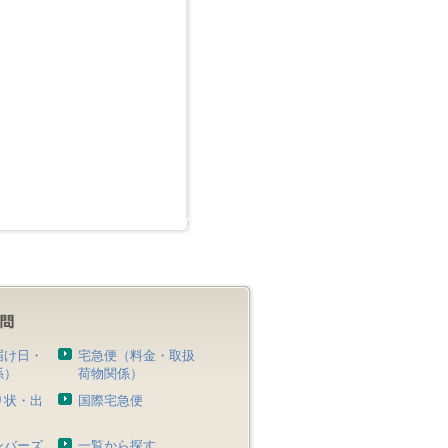
届け日・
宅急便（料金・取扱
係）
荷物関係）
り状・出
国際宅急便
）
ンバーズ
一覧から探す