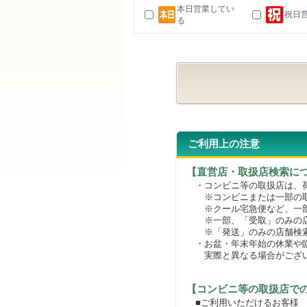
本日営業してい
祝日
る
ご利用上の注意
【直営店・取扱店検索に
・コンビニ等の取扱店は、荷
※コンビニまたは一部の取扱
※クール宅急便など、一部
※一部、「受取」のみの店
※「発送」のみの店舗検索
・お盆・年末年始の休業や臨
実際と異なる場合がござ
【コンビニ等の取扱店で
■ご利用いただけるお客様