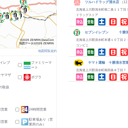
ツルハドラッグ清水店
（12
北海道上川郡清水町南二条１１丁目
ドラッグストア
セブンイレブン 十勝清
北海道上川郡清水町本通１０丁目２
©2026 ZENRIN DataCom
地図データ©2026 ZENRIN
コンビニ
地図閲覧規約
-イレブ
ファミリーマ
ヤマト運輸 十勝清水営業
ート
北海道上川郡清水町南四条８丁目７
ーヤマザ
ポプラ
の取扱
日営業
24時間営業
駐車場あり（営
日営業
業所のみ）