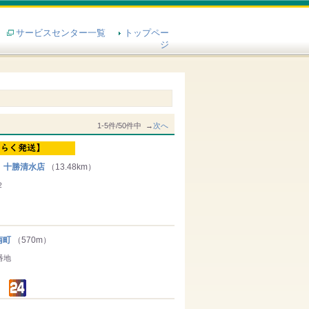
サービスセンター一覧
トップペー
ジ
1-5件/50件中 →
次へ
 十勝清水店
（13.48km）
２
南町
（570m）
番地