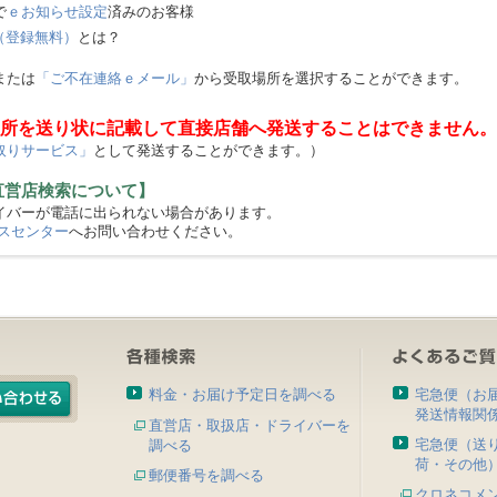
で
ｅお知らせ設定
済みのお客様
（登録無料）
とは？
または
「ご不在連絡ｅメール」
から受取場所を選択することができます。
所を送り状に記載して直接店舗へ発送することはできません。
取りサービス」
として発送することができます。）
直営店検索について】
バーが電話に出られない場合があります。
スセンター
へお問い合わせください。
料金・お届け予定日を調べる
宅急便（お
発送情報関
直営店・取扱店・ドライバーを
宅急便（送
調べる
荷・その他
郵便番号を調べる
クロネコメ