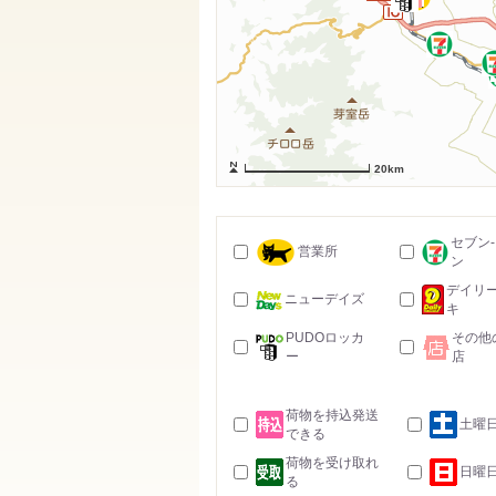
20km
セブン
営業所
ン
デイリ
ニューデイズ
キ
PUDOロッカ
その他
ー
店
荷物を持込発送
土曜
できる
荷物を受け取れ
日曜
る