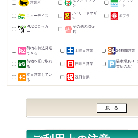
セブン-イレブ
ファミリー
営業所
ン
ート
デイリーヤマザ
ニューデイズ
ポプラ
キ
PUDOロッカ
その他の取扱
ー
店
荷物を持込発送
土曜日営業
24時間営業
できる
荷物を受け取れ
駐車場あり
日曜日営業
る
業所のみ）
本日営業してい
祝日営業
る