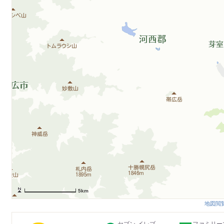
5km
地図閲