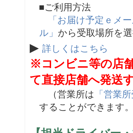
■ご利用方法
「お届け予定ｅメー
ル」
から受取場所を
▶
詳しくはこちら
※コンビニ等の店
て直接店舗へ発送
（営業所は
「営業所
することができます