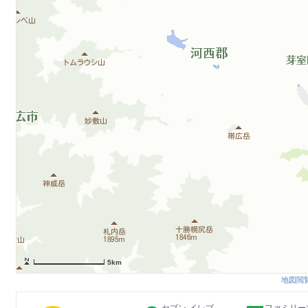
5km
地図閲