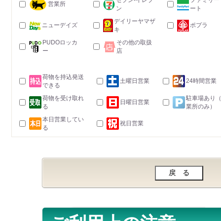
セブン-イレブ
ファミリー
営業所
ン
ート
デイリーヤマザ
ニューデイズ
ポプラ
キ
PUDOロッカ
その他の取扱
ー
店
荷物を持込発送
土曜日営業
24時間営業
できる
荷物を受け取れ
駐車場あり
日曜日営業
る
業所のみ）
本日営業してい
祝日営業
る