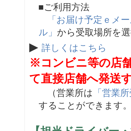
■ご利用方法
「お届け予定ｅメー
ル」
から受取場所を
▶
詳しくはこちら
※コンビニ等の店
て直接店舗へ発送
（営業所は
「営業所
することができます