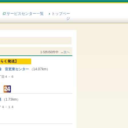
サービスセンター一覧
トップペー
ジ
1-5件/50件中 →
次へ
輸 音更東センター
（14.07km）
丁目４－６
幌
（1.73km）
７４－１４