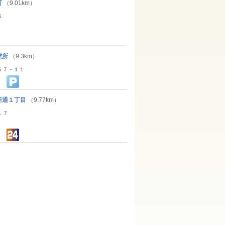
町
（9.01km）
５
業所
（9.3km）
６７－１１
通１丁目
（9.77km）
１７