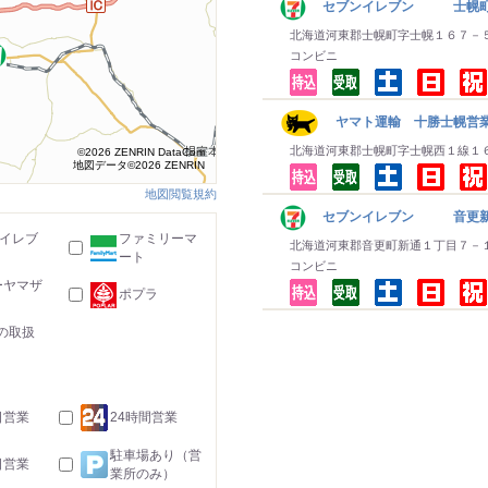
セブンイレブン 士幌
北海道河東郡士幌町字士幌１６７－
コンビニ
ヤマト運輸 十勝士幌営
北海道河東郡士幌町字士幌西１線１
©2026 ZENRIN DataCom
地図データ©2026 ZENRIN
地図閲覧規約
セブンイレブン 音更新
-イレブ
ファミリーマ
北海道河東郡音更町新通１丁目７－
ート
コンビニ
ーヤマザ
ポプラ
の取扱
日営業
24時間営業
駐車場あり（営
日営業
業所のみ）