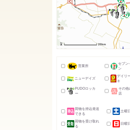
20km
セブン
営業所
ン
デイリ
ニューデイズ
キ
PUDOロッカ
その他
ー
店
荷物を持込発送
土曜
できる
荷物を受け取れ
日曜
る