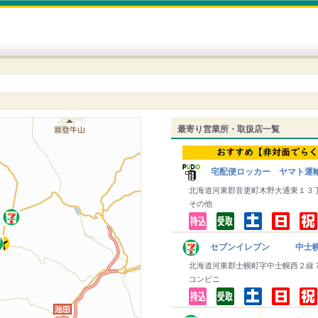
最寄り営業所・取扱店一覧
宅配便ロッカー ヤマト運
北海道河東郡音更町木野大通東１３
その他
セブンイレブン 中士
北海道河東郡士幌町字中士幌西２線
コンビニ