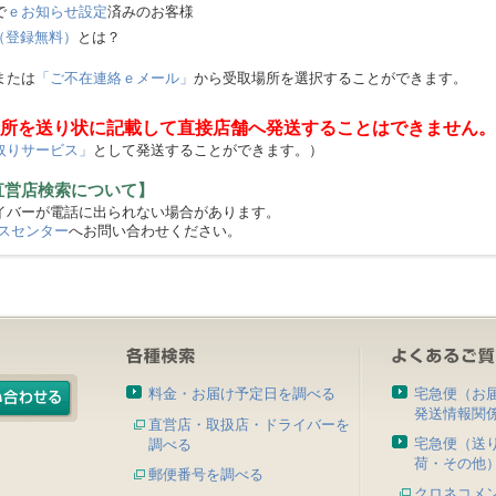
で
ｅお知らせ設定
済みのお客様
（登録無料）
とは？
または
「ご不在連絡ｅメール」
から受取場所を選択することができます。
所を送り状に記載して直接店舗へ発送することはできません。
取りサービス」
として発送することができます。）
直営店検索について】
バーが電話に出られない場合があります。
スセンター
へお問い合わせください。
料金・お届け予定日を調べる
宅急便（お
発送情報関
直営店・取扱店・ドライバーを
宅急便（送
調べる
荷・その他
郵便番号を調べる
クロネコメ