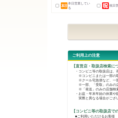
本日営業してい
祝日
る
ご利用上の注意
【直営店・取扱店検索に
・コンビニ等の取扱店は、荷
※コンビニまたは一部の取扱
※クール宅急便など、一部
※一部、「受取」のみの店
※「発送」のみの店舗検索
・お盆・年末年始の休業や臨
実際と異なる場合がござ
【コンビニ等の取扱店で
■ご利用いただけるお客様