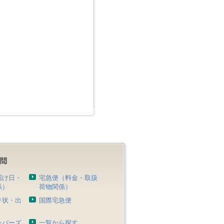
届け日・
宅急便（料金・取扱
係）
荷物関係）
り状・出
国際宅急便
）
ンバーズ
一覧から探す