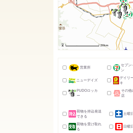
20km
セブン
営業所
ン
デイリ
ニューデイズ
キ
PUDOロッカ
その他
ー
店
荷物を持込発送
土曜
できる
荷物を受け取れ
日曜
る