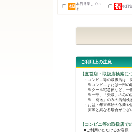
本日営業してい
祝日
る
ご利用上の注意
【直営店・取扱店検索に
・コンビニ等の取扱店は、荷
※コンビニまたは一部の取扱
※クール宅急便など、一部
※一部、「受取」のみの店
※「発送」のみの店舗検索
・お盆・年末年始の休業や臨
実際と異なる場合がござ
【コンビニ等の取扱店で
■ご利用いただけるお客様