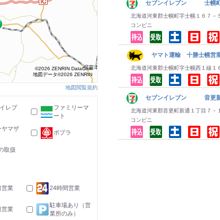
セブンイレブン 士幌
北海道河東郡士幌町字士幌１６７－
コンビニ
ヤマト運輸 十勝士幌営
北海道河東郡士幌町字士幌西１線１
©2026 ZENRIN DataCom
地図データ©2026 ZENRIN
地図閲覧規約
セブンイレブン 音更新
-イレブ
ファミリーマ
北海道河東郡音更町新通１丁目７－
ート
コンビニ
ーヤマザ
ポプラ
の取扱
日営業
24時間営業
駐車場あり（営
日営業
業所のみ）