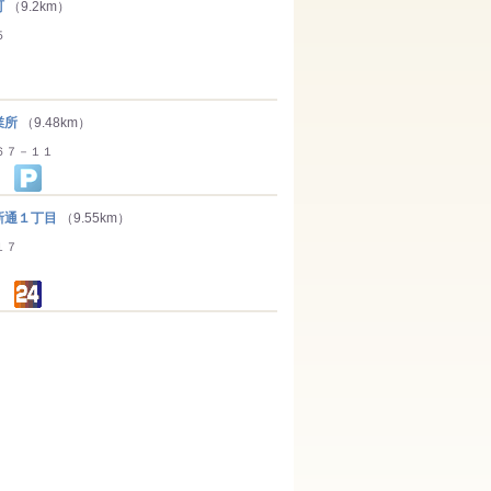
町
（9.2km）
５
業所
（9.48km）
６７－１１
通１丁目
（9.55km）
１７