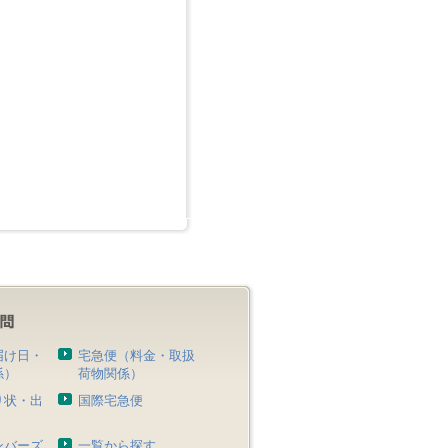
届け日・
宅急便（料金・取扱
係）
荷物関係）
り状・出
国際宅急便
）
ンバーズ
一覧から探す