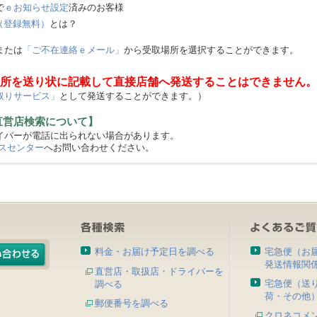
で
ｅお知らせ設定
済みのお客様
（登録無料）
とは？
または
「ご不在連絡ｅメール」
から受取場所を選択することができます。
所を送り状に記載して直接店舗へ発送することはできません。
取りサービス」
として発送することができます。）
直営店検索について】
バーが電話に出られない場合があります。
スセンター
へお問い合わせください。
料金・お届け予定日を調べる
宅急便（お
発送情報関
直営店・取扱店・ドライバーを
宅急便（送
調べる
荷・その他
郵便番号を調べる
クロネコメ