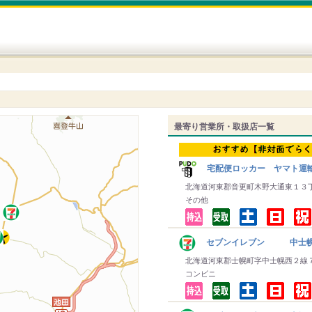
最寄り営業所・取扱店一覧
宅配便ロッカー ヤマト運
北海道河東郡音更町木野大通東１３
その他
セブンイレブン 中士
北海道河東郡士幌町字中士幌西２線
コンビニ