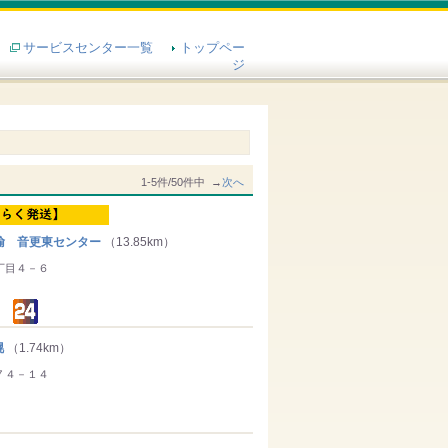
サービスセンター一覧
トップペー
ジ
1-5件/50件中 →
次へ
輸 音更東センター
（13.85km）
丁目４－６
幌
（1.74km）
７４－１４