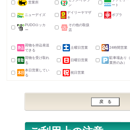
セブン-イレブ
ファミリー
営業所
ン
ート
デイリーヤマザ
ニューデイズ
ポプラ
キ
PUDOロッカ
その他の取扱
ー
店
荷物を持込発送
土曜日営業
24時間営業
できる
荷物を受け取れ
駐車場あり
日曜日営業
る
業所のみ）
本日営業してい
祝日営業
る