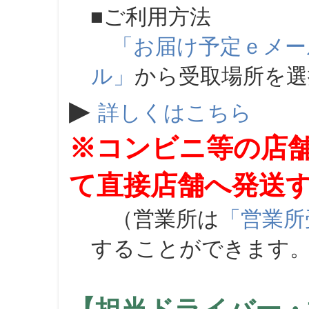
■ご利用方法
「お届け予定ｅメー
ル」
から受取場所を
▶
詳しくはこちら
※コンビニ等の店
て直接店舗へ発送
（営業所は
「営業所
することができます