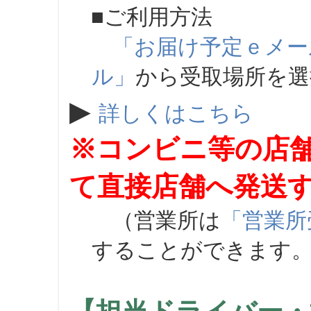
■ご利用方法
「お届け予定ｅメー
ル」
から受取場所を
▶
詳しくはこちら
※コンビニ等の店
て直接店舗へ発送
（営業所は
「営業所
することができます