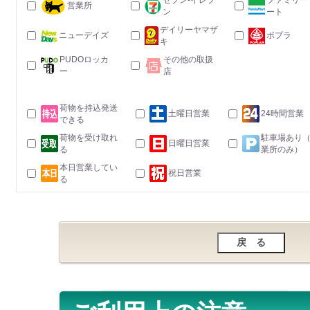
セブン-イレブ
ファミリー
営業所
ン
ート
デイリーヤマザ
ニューデイズ
ポプラ
キ
PUDOロッカ
その他の取扱
ー
店
荷物を持込発送
土曜日営業
24時間営業
できる
荷物を受け取れ
駐車場あり
日曜日営業
る
業所のみ）
本日営業してい
祝日営業
る