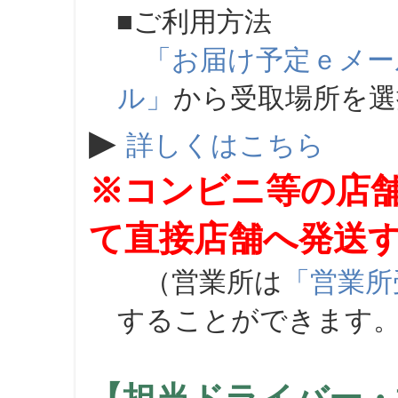
■ご利用方法
「お届け予定ｅメー
ル」
から受取場所を
▶
詳しくはこちら
※コンビニ等の店
て直接店舗へ発送
（営業所は
「営業所
することができます