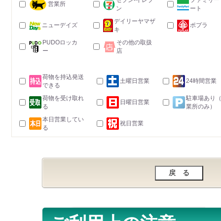
セブン-イレブ
ファミリー
営業所
ン
ート
デイリーヤマザ
ニューデイズ
ポプラ
キ
PUDOロッカ
その他の取扱
ー
店
荷物を持込発送
土曜日営業
24時間営業
できる
荷物を受け取れ
駐車場あり
日曜日営業
る
業所のみ）
本日営業してい
祝日営業
る