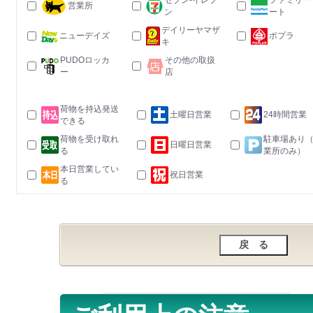
セブン-イレブ
ファミリー
営業所
ン
ート
デイリーヤマザ
ニューデイズ
ポプラ
キ
PUDOロッカ
その他の取扱
ー
店
荷物を持込発送
土曜日営業
24時間営業
できる
荷物を受け取れ
駐車場あり
日曜日営業
る
業所のみ）
本日営業してい
祝日営業
る