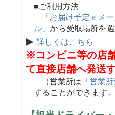
■ご利用方法
「お届け予定ｅメー
ル」
から受取場所を
▶
詳しくはこちら
※コンビニ等の店
て直接店舗へ発送
（営業所は
「営業所
することができます