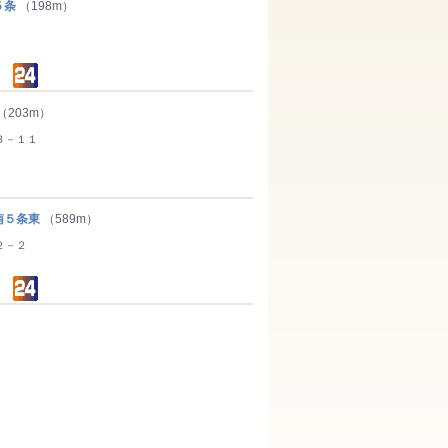
５条
（198m）
（203m）
３－１１
５条東
（589m）
２－２