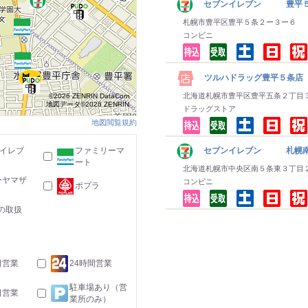
セブンイレブン 豊平
札幌市豊平区豊平５条２ー３ー６
コンビニ
ツルハドラッグ豊平５条店
北海道札幌市豊平区豊平五条２丁目
©2026 ZENRIN DataCom
地図データ©2026 ZENRIN
ドラッグストア
地図閲覧規約
-イレブ
ファミリーマ
セブンイレブン 札幌南
ート
北海道札幌市中央区南５条東３丁目
ーヤマザ
コンビニ
ポプラ
の取扱
日営業
24時間営業
駐車場あり（営
日営業
業所のみ）