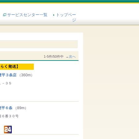
サービスセンター一覧
トップペー
ジ
1-5件/50件中 →
次へ
豊平３条店
（360m）
１－３５
豊平６条
（89m）
目６番３０号