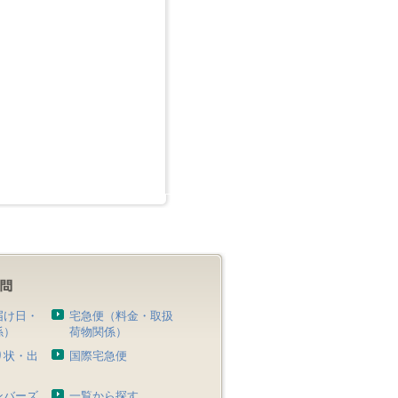
届け日・
宅急便（料金・取扱
係）
荷物関係）
り状・出
国際宅急便
）
ンバーズ
一覧から探す