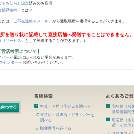
で
ｅお知らせ設定
済みのお客様
（登録無料）
とは？
または
「ご不在連絡ｅメール」
から受取場所を選択することができます。
所を送り状に記載して直接店舗へ発送することはできません。
取りサービス」
として発送することができます。）
直営店検索について】
バーが電話に出られない場合があります。
スセンター
へお問い合わせください。
料金・お届け予定日を調べる
宅急便（お
発送情報関
直営店・取扱店・ドライバーを
宅急便（送
調べる
荷・その他
郵便番号を調べる
クロネコメ