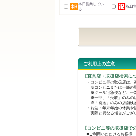
本日営業してい
祝日
る
ご利用上の注意
【直営店・取扱店検索に
・コンビニ等の取扱店は、荷
※コンビニまたは一部の取扱
※クール宅急便など、一部
※一部、「受取」のみの店
※「発送」のみの店舗検索
・お盆・年末年始の休業や臨
実際と異なる場合がござ
【コンビニ等の取扱店で
■ご利用いただけるお客様