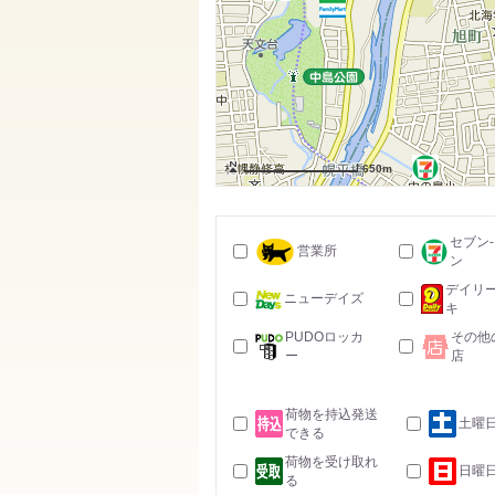
650m
セブン
営業所
ン
デイリ
ニューデイズ
キ
PUDOロッカ
その他
ー
店
荷物を持込発送
土曜
できる
荷物を受け取れ
日曜
る