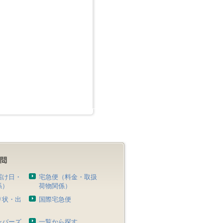
届け日・
宅急便（料金・取扱
係）
荷物関係）
り状・出
国際宅急便
）
ンバーズ
一覧から探す