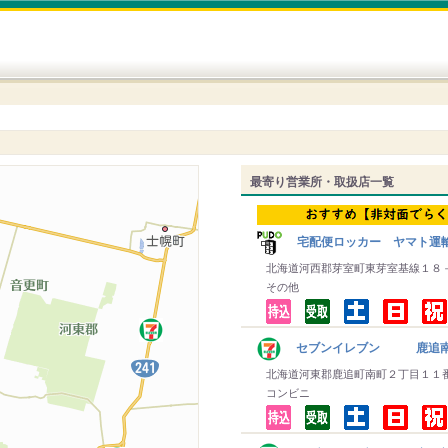
最寄り営業所・取扱店一覧
宅配便ロッカー ヤマト運
北海道河西郡芽室町東芽室基線１８
その他
セブンイレブン 鹿追
北海道河東郡鹿追町南町２丁目１１
コンビニ