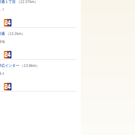
通１丁目
（12.37km）
１７
新通
（13.2km）
番地
広インター
（13.8km）
番４