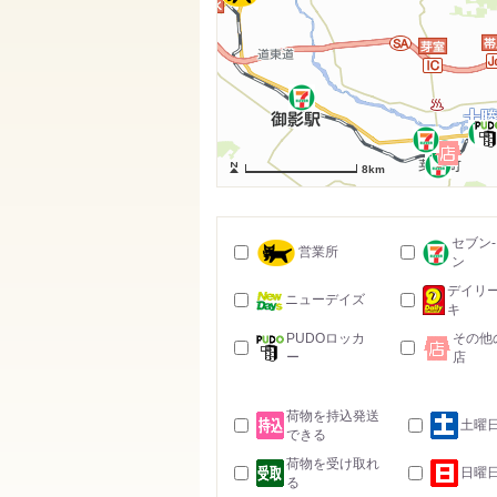
8km
セブン
営業所
ン
デイリ
ニューデイズ
キ
PUDOロッカ
その他
ー
店
荷物を持込発送
土曜
できる
荷物を受け取れ
日曜
る