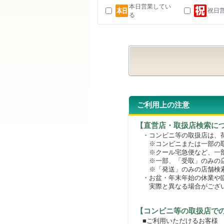
本日営業してい
祝日
る
ご利用上の注意
【直営店・取扱店検索に
・コンビニ等の取扱店は、荷
※コンビニまたは一部の取扱
※クール宅急便など、一部
※一部、「受取」のみの店
※「発送」のみの店舗検索
・お盆・年末年始の休業や臨
実際と異なる場合がござ
【コンビニ等の取扱店で
■ご利用いただけるお客様