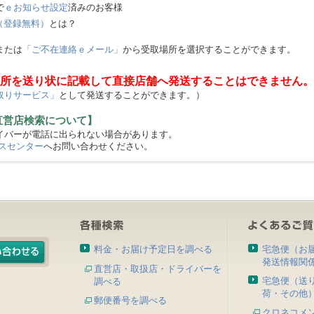
で
ｅお知らせ設定
済みのお客様
（登録無料）
とは？
または
「ご不在連絡ｅメール」
から受取場所を選択することができます。
所を送り状に記載して直接店舗へ発送することはできません。
取りサービス」
として発送することができます。）
直営店検索について】
バーが電話に出られない場合があります。
スセンター
へお問い合わせください。
料金・お届け予定日を調べる
宅急便（お
発送情報関
直営店・取扱店・ドライバーを
宅急便（送
調べる
荷・その他
郵便番号を調べる
クロネコメ