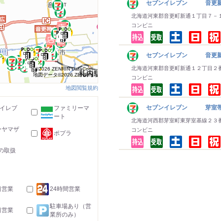
セブンイレブン 音更新
北海道河東郡音更町新通１丁目７－
コンビニ
セブンイレブン 音更
北海道河東郡音更町新通１２丁目２
©2026 ZENRIN DataCom
地図データ©2026 ZENRIN
コンビニ
地図閲覧規約
セブンイレブン 芽室帯
-イレブ
ファミリーマ
ート
北海道河西郡芽室町東芽室基線２３
ーヤマザ
コンビニ
ポプラ
の取扱
日営業
24時間営業
駐車場あり（営
日営業
業所のみ）