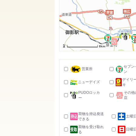
8km
セブン
営業所
ン
デイリ
ニューデイズ
キ
PUDOロッカ
その他
ー
店
荷物を持込発送
土曜
できる
荷物を受け取れ
日曜
る