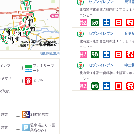
セブンイレブン 鹿追
北海道河東郡鹿追町南町２丁目１１
コンビニ
セブンイレブン 音更
北海道河東郡音更町新通１２丁目２
©2026 ZENRIN DataCom
地図データ©2026 ZENRIN
コンビニ
地図閲覧規約
セブンイレブン 中士
-イレブ
ファミリーマ
ート
北海道河東郡士幌町字中士幌西２線
ーヤマザ
コンビニ
ポプラ
の取扱
日営業
24時間営業
駐車場あり（営
日営業
業所のみ）