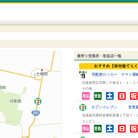
最寄り営業所・取扱店一覧
宅配便ロッカー ヤマト運
北海道帯広市西二十条北１－１－１
その他
セブンイレブン 音更新
北海道河東郡音更町新通１丁目７－
コンビニ