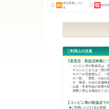
本日営業してい
祝日
る
ご利用上の注意
【直営店・取扱店検索に
・コンビニ等の取扱店は、荷
※コンビニまたは一部の取扱
※クール宅急便など、一部
※一部、「受取」のみの店
※「発送」のみの店舗検索
・お盆・年末年始の休業や臨
実際と異なる場合がござ
【コンビニ等の取扱店で
■ご利用いただけるお客様