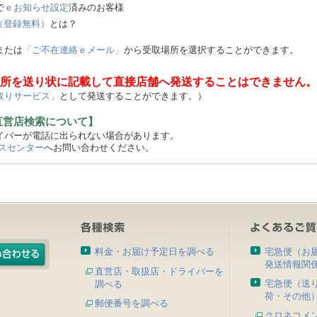
で
ｅお知らせ設定
済みのお客様
（登録無料）
とは？
または
「ご不在連絡ｅメール」
から受取場所を選択することができます。
所を送り状に記載して直接店舗へ発送することはできません。
取りサービス」
として発送することができます。）
直営店検索について】
バーが電話に出られない場合があります。
スセンター
へお問い合わせください。
料金・お届け予定日を調べる
宅急便（お
発送情報関
直営店・取扱店・ドライバーを
宅急便（送
調べる
荷・その他
郵便番号を調べる
クロネコメ