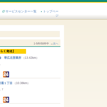
サービスセンター一覧
トップペー
ジ
1-5件/50件中 →
次へ
輸 帯広北営業所
（13.42km）
１
通１丁目
（10.38km）
１７