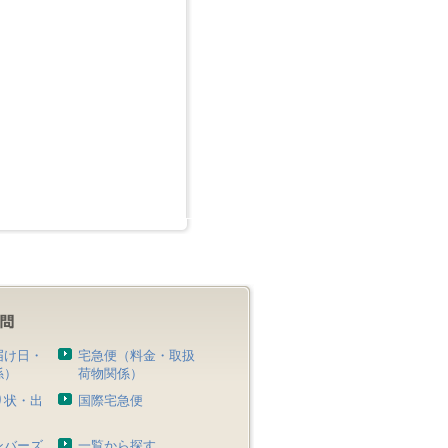
届け日・
宅急便（料金・取扱
係）
荷物関係）
り状・出
国際宅急便
）
ンバーズ
一覧から探す