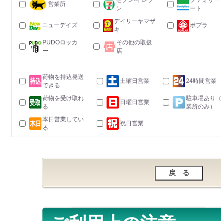
セブン-イレブ
ファミリー
営業所
ン
ート
デイリーヤマザ
ニューデイズ
ポプラ
キ
PUDOロッカ
その他の取扱
ー
店
荷物を持込発送
土曜日営業
24時間営業
できる
荷物を受け取れ
駐車場あり
日曜日営業
る
業所のみ）
本日営業してい
祝日営業
る