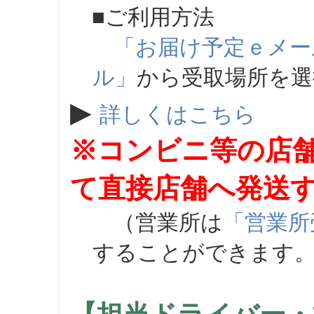
■ご利用方法
「お届け予定ｅメー
ル」
から受取場所を
▶
詳しくはこちら
※コンビニ等の店
て直接店舗へ発送
（営業所は
「営業所
することができます