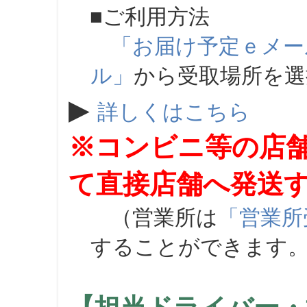
■ご利用方法
「お届け予定ｅメー
ル」
から受取場所を
▶
詳しくはこちら
※コンビニ等の店
て直接店舗へ発送
（営業所は
「営業所
することができます