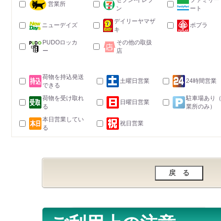
セブン-イレブ
ファミリー
営業所
ン
ート
デイリーヤマザ
ニューデイズ
ポプラ
キ
PUDOロッカ
その他の取扱
ー
店
荷物を持込発送
土曜日営業
24時間営業
できる
荷物を受け取れ
駐車場あり
日曜日営業
る
業所のみ）
本日営業してい
祝日営業
る