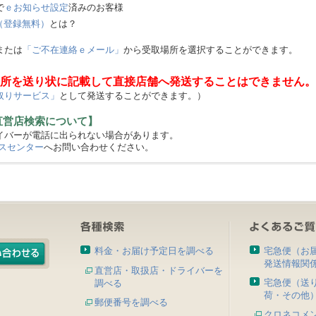
で
ｅお知らせ設定
済みのお客様
（登録無料）
とは？
または
「ご不在連絡ｅメール」
から受取場所を選択することができます。
所を送り状に記載して直接店舗へ発送することはできません。
取りサービス」
として発送することができます。）
直営店検索について】
バーが電話に出られない場合があります。
スセンター
へお問い合わせください。
料金・お届け予定日を調べる
宅急便（お
発送情報関
直営店・取扱店・ドライバーを
宅急便（送
調べる
荷・その他
郵便番号を調べる
クロネコメ