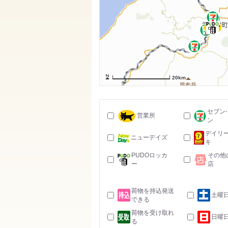
20km
セブン
営業所
ン
デイリ
ニューデイズ
キ
PUDOロッカ
その他
ー
店
荷物を持込発送
土曜
できる
荷物を受け取れ
日曜
る