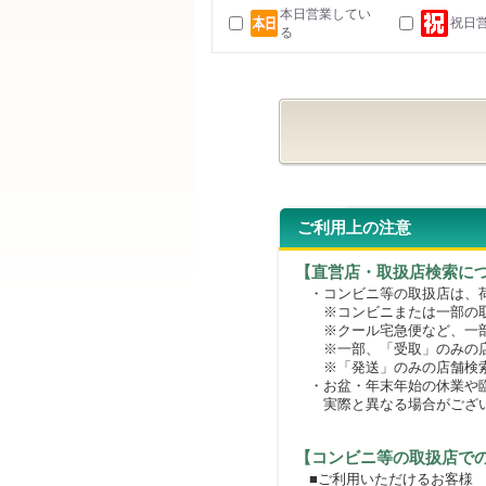
本日営業してい
祝日
る
ご利用上の注意
【直営店・取扱店検索に
・コンビニ等の取扱店は、荷
※コンビニまたは一部の取扱
※クール宅急便など、一部
※一部、「受取」のみの店
※「発送」のみの店舗検索
・お盆・年末年始の休業や臨
実際と異なる場合がござ
【コンビニ等の取扱店で
■ご利用いただけるお客様