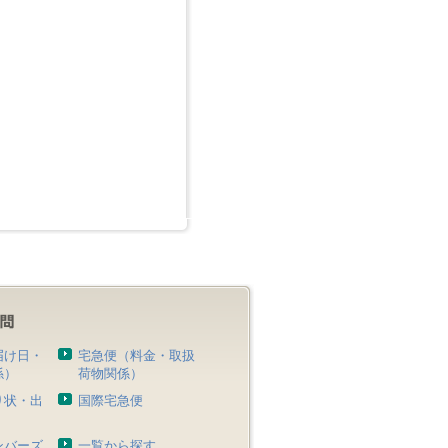
届け日・
宅急便（料金・取扱
係）
荷物関係）
り状・出
国際宅急便
）
ンバーズ
一覧から探す