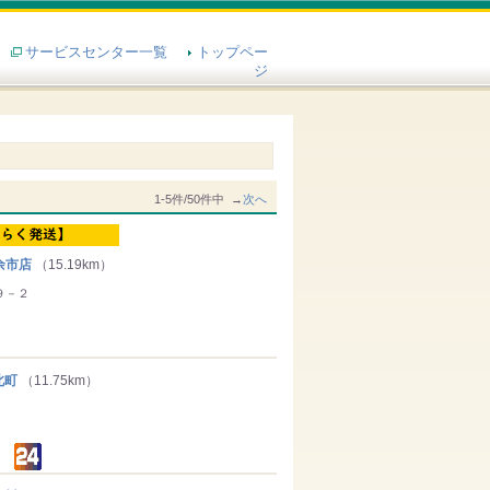
サービスセンター一覧
トップペー
ジ
1-5件/50件中 →
次へ
余市店
（15.19km）
９－２
北町
（11.75km）