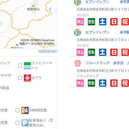
セブンイレブン 余市黒
北海道余市郡余市町黒川町１５丁目
コンビニ
セブンイレブン 余市
北海道余市郡余市町黒川町３丁目１
©2026 ZENRIN DataCom
地図データ©2026 ZENRIN
コンビニ
地図閲覧規約
ツルハドラッグ 余市店
（1
-イレブ
ファミリーマ
ート
北海道余市郡余市町大川町８丁目１
ーヤマザ
ドラッグストア
ポプラ
の取扱
日営業
24時間営業
駐車場あり（営
日営業
業所のみ）