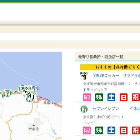
最寄り営業所・取扱店一覧
宅配便ロッカー サツドラ
北海道余市郡余市町黒川町１２－６
ドラッグストア
セブンイレブン 仁木
余市郡仁木町北町３ー１１
コンビニ