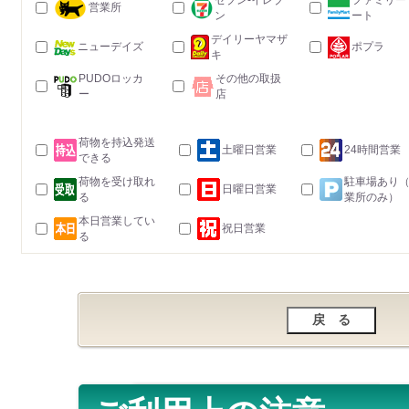
セブン-イレブ
ファミリー
営業所
ン
ート
デイリーヤマザ
ニューデイズ
ポプラ
キ
PUDOロッカ
その他の取扱
ー
店
荷物を持込発送
土曜日営業
24時間営業
できる
荷物を受け取れ
駐車場あり
日曜日営業
る
業所のみ）
本日営業してい
祝日営業
る