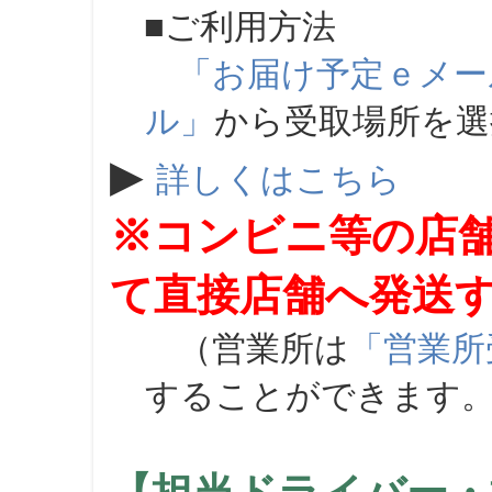
■ご利用方法
「お届け予定ｅメー
ル」
から受取場所を
▶
詳しくはこちら
※コンビニ等の店
て直接店舗へ発送
（営業所は
「営業所
することができます