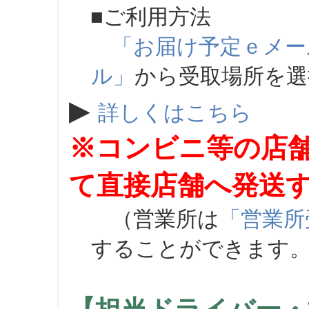
■ご利用方法
「お届け予定ｅメー
ル」
から受取場所を
▶
詳しくはこちら
※コンビニ等の店
て直接店舗へ発送
（営業所は
「営業所
することができます