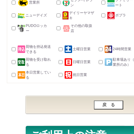
セブン-イレブ
ファミリー
営業所
ン
ート
デイリーヤマザ
ニューデイズ
ポプラ
キ
PUDOロッカ
その他の取扱
ー
店
荷物を持込発送
土曜日営業
24時間営業
できる
荷物を受け取れ
駐車場あり
日曜日営業
る
業所のみ）
本日営業してい
祝日営業
る