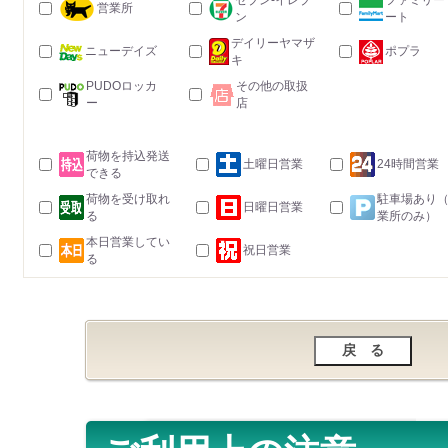
セブン-イレブ
ファミリー
営業所
ン
ート
デイリーヤマザ
ニューデイズ
ポプラ
キ
PUDOロッカ
その他の取扱
ー
店
荷物を持込発送
土曜日営業
24時間営業
できる
荷物を受け取れ
駐車場あり
日曜日営業
る
業所のみ）
本日営業してい
祝日営業
る