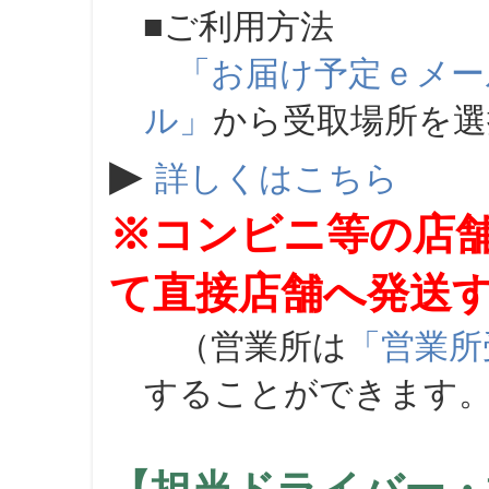
■ご利用方法
「お届け予定ｅメー
ル」
から受取場所を
▶
詳しくはこちら
※コンビニ等の店
て直接店舗へ発送
（営業所は
「営業所
することができます