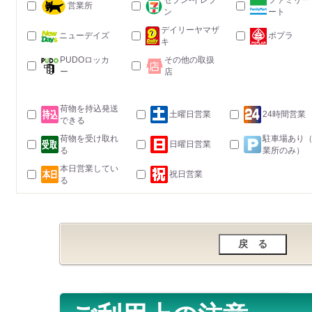
セブン-イレブ
ファミリー
営業所
ン
ート
デイリーヤマザ
ニューデイズ
ポプラ
キ
PUDOロッカ
その他の取扱
ー
店
荷物を持込発送
土曜日営業
24時間営業
できる
荷物を受け取れ
駐車場あり
日曜日営業
る
業所のみ）
本日営業してい
祝日営業
る