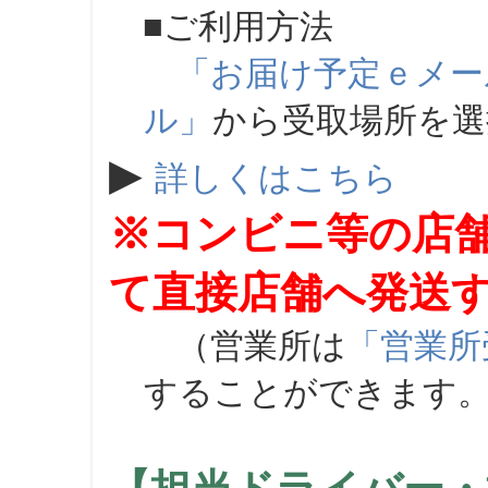
■ご利用方法
「お届け予定ｅメー
ル」
から受取場所を
▶
詳しくはこちら
※コンビニ等の店
て直接店舗へ発送
（営業所は
「営業所
することができます