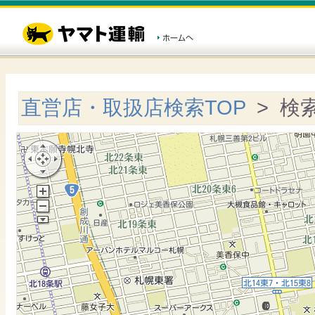
直営店・取扱店検索TOP
> 検