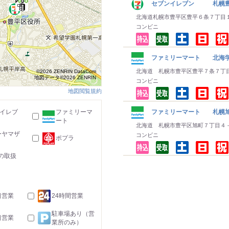
セブンイレブン 札幌豊
北海道札幌市豊平区豊平６条７丁目
コンビニ
ファミリーマート 北海
北海道 札幌市豊平区豊平７条７丁
©2026 ZENRIN DataCom
地図データ©2026 ZENRIN
コンビニ
地図閲覧規約
-イレブ
ファミリーマ
ファミリーマート 札幌旭
ート
北海道 札幌市豊平区旭町７丁目４
ーヤマザ
コンビニ
ポプラ
の取扱
日営業
24時間営業
駐車場あり（営
日営業
業所のみ）