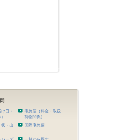
届け日・
宅急便（料金・取扱
係）
荷物関係）
り状・出
国際宅急便
）
ンバーズ
一覧から探す