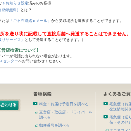
で
ｅお知らせ設定
済みのお客様
（登録無料）
とは？
または
「ご不在連絡ｅメール」
から受取場所を選択することができます。
所を送り状に記載して直接店舗へ発送することはできません。
取りサービス」
として発送することができます。）
直営店検索について】
バーが電話に出られない場合があります。
スセンター
へお問い合わせください。
料金・お届け予定日を調べる
宅急便（お
発送情報関
直営店・取扱店・ドライバーを
宅急便（送
調べる
荷・その他
郵便番号を調べる
クロネコメ