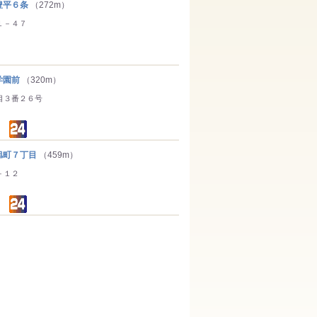
平６条
（272m）
１－４７
学園前
（320m）
目３番２６号
町７丁目
（459m）
－１２