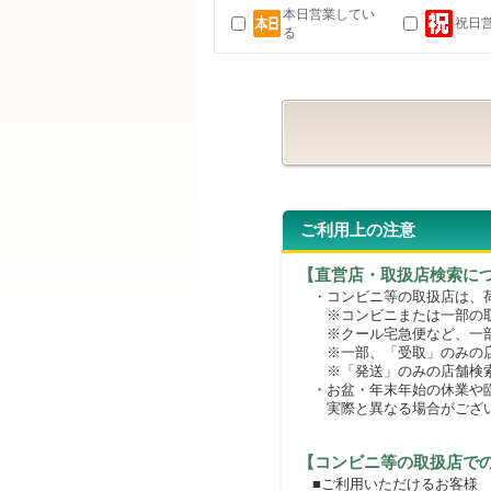
本日営業してい
祝日
る
ご利用上の注意
【直営店・取扱店検索に
・コンビニ等の取扱店は、荷
※コンビニまたは一部の取扱
※クール宅急便など、一部
※一部、「受取」のみの店
※「発送」のみの店舗検索
・お盆・年末年始の休業や臨
実際と異なる場合がござ
【コンビニ等の取扱店で
■ご利用いただけるお客様