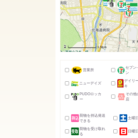
1.5km
セブン
営業所
ン
デイリ
ニューデイズ
キ
PUDOロッカ
その他
ー
店
荷物を持込発送
土曜
できる
荷物を受け取れ
日曜
る