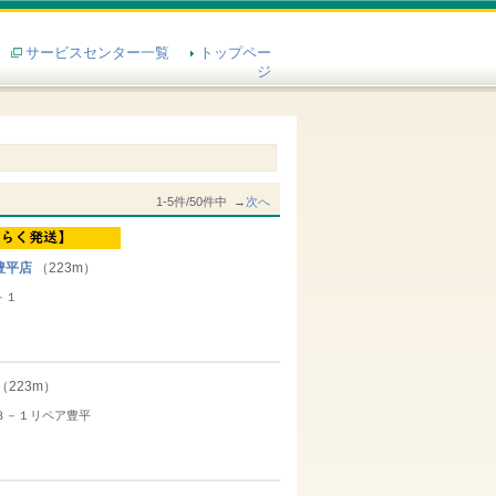
サービスセンター一覧
トップペー
ジ
1-5件/50件中 →
次へ
豊平店
（223m）
－１
（223m）
３－１リペア豊平