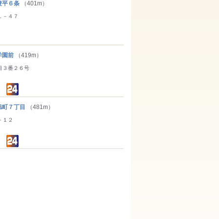
平６条
（401m）
１－４７
学園前
（419m）
目３番２６号
町７丁目
（481m）
－１２