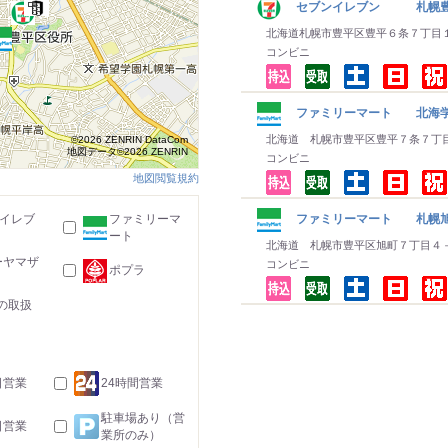
セブンイレブン 札幌豊
北海道札幌市豊平区豊平６条７丁目
コンビニ
ファミリーマート 北海
北海道 札幌市豊平区豊平７条７丁
©2026 ZENRIN DataCom
地図データ©2026 ZENRIN
コンビニ
地図閲覧規約
-イレブ
ファミリーマ
ファミリーマート 札幌旭
ート
北海道 札幌市豊平区旭町７丁目４
ーヤマザ
コンビニ
ポプラ
の取扱
日営業
24時間営業
駐車場あり（営
日営業
業所のみ）