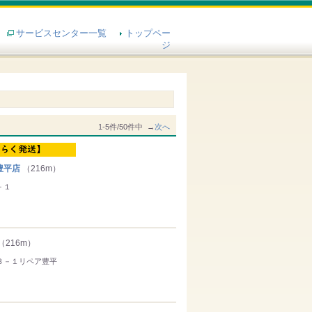
サービスセンター一覧
トップペー
ジ
1-5件/50件中 →
次へ
豊平店
（216m）
－１
（216m）
３－１リペア豊平