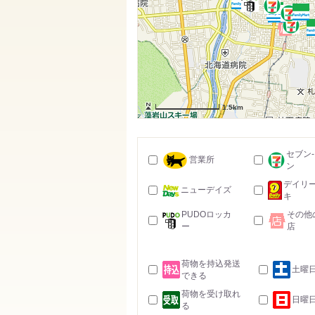
1.5km
セブン
営業所
ン
デイリ
ニューデイズ
キ
PUDOロッカ
その他
ー
店
荷物を持込発送
土曜
できる
荷物を受け取れ
日曜
る