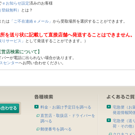
で
ｅお知らせ設定
済みのお客様
（登録無料）
とは？
または
「ご不在連絡ｅメール」
から受取場所を選択することができます。
所を送り状に記載して直接店舗へ発送することはできません。
取りサービス」
として発送することができます。）
直営店検索について】
バーが電話に出られない場合があります。
スセンター
へお問い合わせください。
料金・お届け予定日を調べる
宅急便（お
発送情報関
直営店・取扱店・ドライバーを
宅急便（送
調べる
荷・その他
郵便番号を調べる
クロネコメ