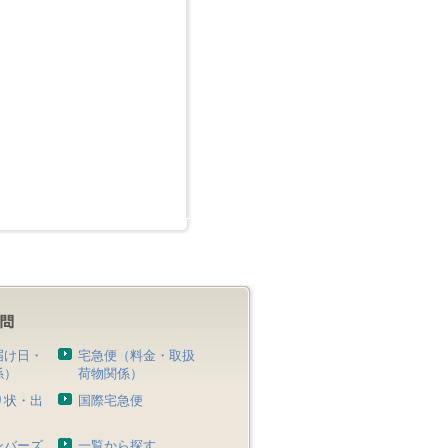
届け日・
宅急便（料金・取扱
係）
荷物関係）
り状・出
国際宅急便
）
ンバーズ
一覧から探す