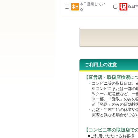
本日営業してい
祝日
る
ご利用上の注意
【直営店・取扱店検索に
・コンビニ等の取扱店は、荷
※コンビニまたは一部の取扱
※クール宅急便など、一部
※一部、「受取」のみの店
※「発送」のみの店舗検索
・お盆・年末年始の休業や臨
実際と異なる場合がござ
【コンビニ等の取扱店で
■ご利用いただけるお客様