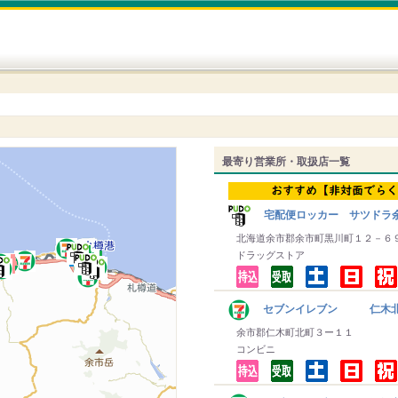
最寄り営業所・取扱店一覧
宅配便ロッカー サツドラ
北海道余市郡余市町黒川町１２－６
ドラッグストア
セブンイレブン 仁木
余市郡仁木町北町３ー１１
コンビニ