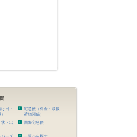
届け日・
宅急便（料金・取扱
係）
荷物関係）
り状・出
国際宅急便
）
ンバーズ
一覧から探す