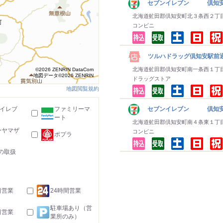
セブンイレブン 倶知
北海道虻田郡倶知安町北３条西２丁
コンビニ
ツルハドラッグ倶知安駅前
北海道虻田郡倶知安町南一条西１丁
©2026 ZENRIN DataCom
地図データ©2026 ZENRIN
ドラッグストア
地図閲覧規約
-イレブ
ファミリーマ
セブンイレブン 倶知安
ート
北海道虻田郡倶知安町南４条東１丁
ーヤマザ
コンビニ
ポプラ
の取扱
日営業
24時間営業
駐車場あり（営
日営業
業所のみ）