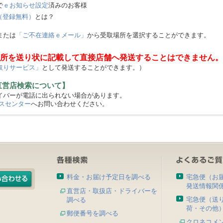
で
ｅお知らせ設定
済みのお客様
（登録無料）
とは？
または
「ご不在連絡ｅメール」
から受取場所を選択することができます。
所を送り状に記載して直接店舗へ発送することはできません。
取りサービス」
として発送することができます。）
直営店検索について】
バーが電話に出られない場合があります。
スセンター
へお問い合わせください。
料金・お届け予定日を調べる
宅急便（お
発送情報関
直営店・取扱店・ドライバーを
宅急便（送
調べる
荷・その他
郵便番号を調べる
クロネコメ