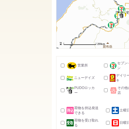
20km
セブン
営業所
ン
デイリ
ニューデイズ
キ
PUDOロッカ
その他
ー
店
荷物を持込発送
土曜
できる
荷物を受け取れ
日曜
る