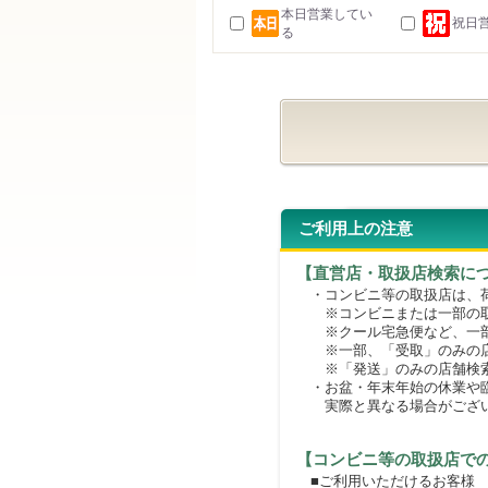
本日営業してい
祝日
る
ご利用上の注意
【直営店・取扱店検索に
・コンビニ等の取扱店は、荷
※コンビニまたは一部の取扱
※クール宅急便など、一部
※一部、「受取」のみの店
※「発送」のみの店舗検索
・お盆・年末年始の休業や臨
実際と異なる場合がござ
【コンビニ等の取扱店で
■ご利用いただけるお客様