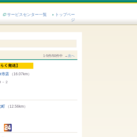
サービスセンター一覧
トップペー
ジ
1-5件/50件中 →
次へ
余市店
（16.07km）
９－２
北町
（12.56km）