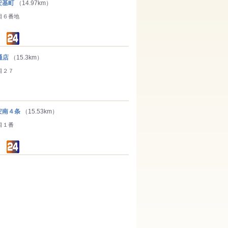
安基町
（14.97km）
目６番地
通店
（15.3km）
目２７
南４条
（15.53km）
目１番