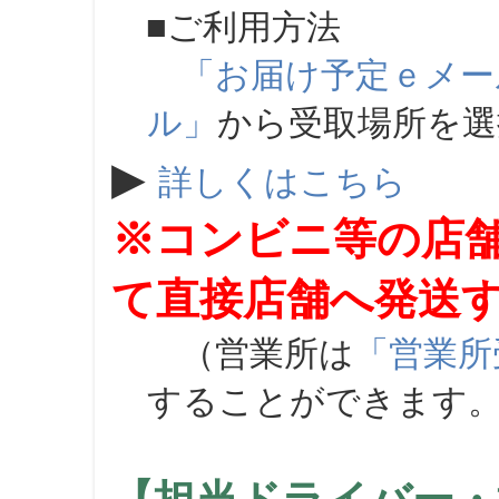
■ご利用方法
「お届け予定ｅメー
ル」
から受取場所を
▶
詳しくはこちら
※コンビニ等の店
て直接店舗へ発送
（営業所は
「営業所
することができます