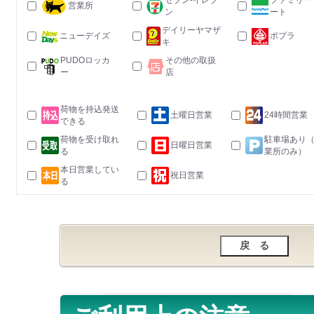
セブン-イレブ
ファミリー
営業所
ン
ート
デイリーヤマザ
ニューデイズ
ポプラ
キ
PUDOロッカ
その他の取扱
ー
店
荷物を持込発送
土曜日営業
24時間営業
できる
荷物を受け取れ
駐車場あり
日曜日営業
る
業所のみ）
本日営業してい
祝日営業
る