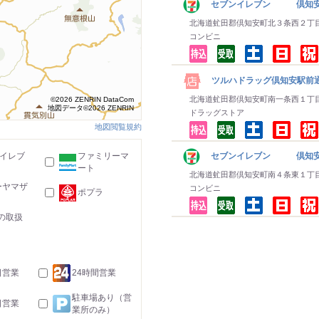
セブンイレブン 倶知
北海道虻田郡倶知安町北３条西２丁
コンビニ
ツルハドラッグ倶知安駅前
北海道虻田郡倶知安町南一条西１丁
©2026 ZENRIN DataCom
地図データ©2026 ZENRIN
ドラッグストア
地図閲覧規約
-イレブ
ファミリーマ
セブンイレブン 倶知安
ート
北海道虻田郡倶知安町南４条東１丁
ーヤマザ
コンビニ
ポプラ
の取扱
日営業
24時間営業
駐車場あり（営
日営業
業所のみ）