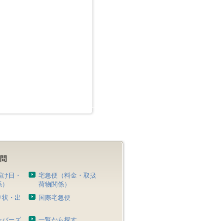
届け日・
宅急便（料金・取扱
係）
荷物関係）
り状・出
国際宅急便
）
ンバーズ
一覧から探す