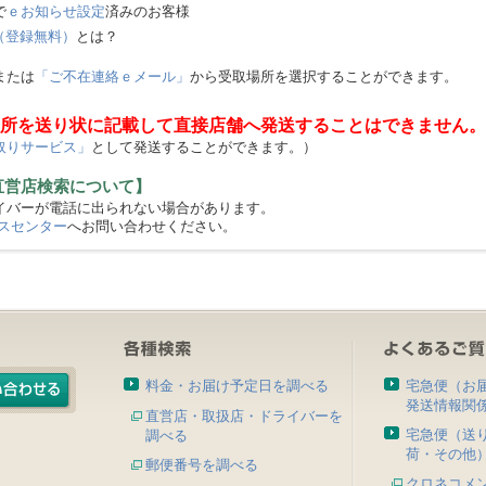
で
ｅお知らせ設定
済みのお客様
（登録無料）
とは？
または
「ご不在連絡ｅメール」
から受取場所を選択することができます。
所を送り状に記載して直接店舗へ発送することはできません。
取りサービス」
として発送することができます。）
直営店検索について】
バーが電話に出られない場合があります。
スセンター
へお問い合わせください。
料金・お届け予定日を調べる
宅急便（お
発送情報関
直営店・取扱店・ドライバーを
宅急便（送
調べる
荷・その他
郵便番号を調べる
クロネコメ