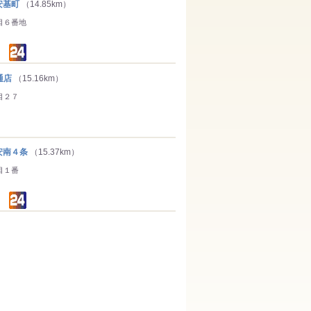
安基町
（14.85km）
目６番地
通店
（15.16km）
目２７
南４条
（15.37km）
目１番