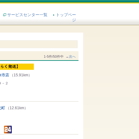
サービスセンター一覧
トップペー
ジ
1-5件/50件中 →
次へ
余市店
（15.91km）
９－２
北町
（12.61km）