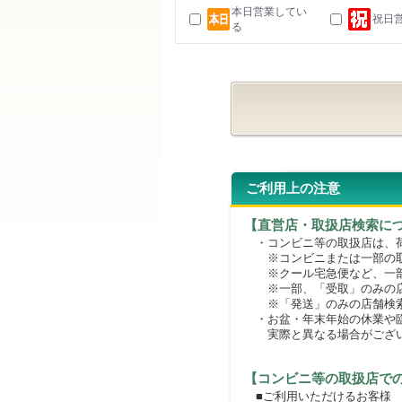
本日営業してい
祝日
る
ご利用上の注意
【直営店・取扱店検索に
・コンビニ等の取扱店は、荷
※コンビニまたは一部の取扱
※クール宅急便など、一部
※一部、「受取」のみの店
※「発送」のみの店舗検索
・お盆・年末年始の休業や臨
実際と異なる場合がござ
【コンビニ等の取扱店で
■ご利用いただけるお客様