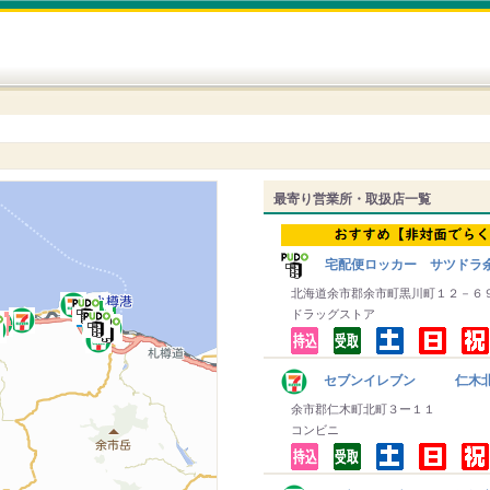
最寄り営業所・取扱店一覧
宅配便ロッカー サツドラ
北海道余市郡余市町黒川町１２－６
ドラッグストア
セブンイレブン 仁木
余市郡仁木町北町３ー１１
コンビニ