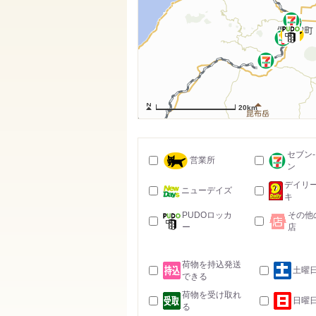
20km
セブン
営業所
ン
デイリ
ニューデイズ
キ
PUDOロッカ
その他
ー
店
荷物を持込発送
土曜
できる
荷物を受け取れ
日曜
る