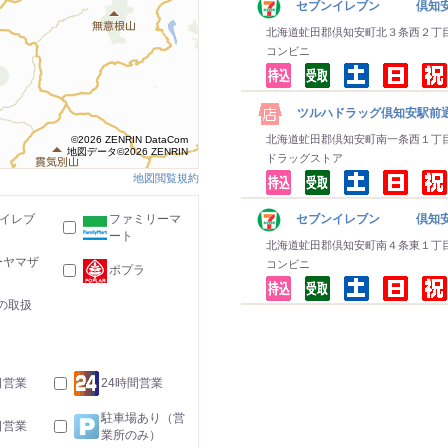
セブンイレブン 倶知
北海道虻田郡倶知安町北３条西２丁
コンビニ
ツルハドラッグ倶知安駅前
北海道虻田郡倶知安町南一条西１丁
©2026 ZENRIN DataCom
地図データ©2026 ZENRIN
ドラッグストア
地図閲覧規約
-イレブ
ファミリーマ
セブンイレブン 倶知安
ート
北海道虻田郡倶知安町南４条東１丁
ーヤマザ
コンビニ
ポプラ
の取扱
日営業
24時間営業
駐車場あり（営
日営業
業所のみ）