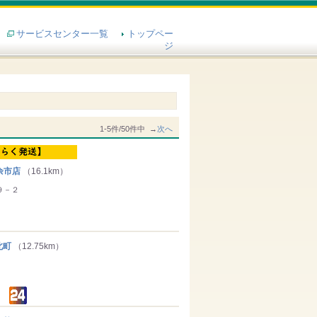
サービスセンター一覧
トップペー
ジ
1-5件/50件中 →
次へ
余市店
（16.1km）
９－２
北町
（12.75km）