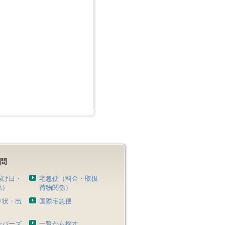
届け日・
宅急便（料金・取扱
係）
荷物関係）
り状・出
国際宅急便
）
ンバーズ
一覧から探す