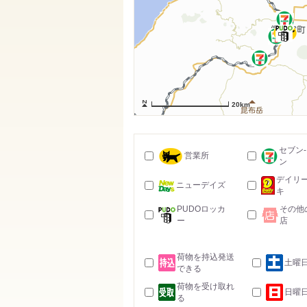
20km
セブン
営業所
ン
デイリ
ニューデイズ
キ
PUDOロッカ
その他
ー
店
荷物を持込発送
土曜
できる
荷物を受け取れ
日曜
る