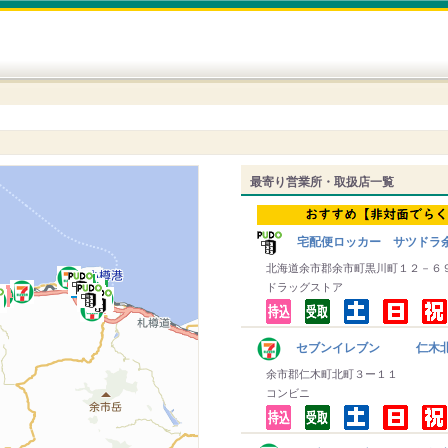
最寄り営業所・取扱店一覧
宅配便ロッカー サツドラ
北海道余市郡余市町黒川町１２－６
ドラッグストア
セブンイレブン 仁木
余市郡仁木町北町３ー１１
コンビニ