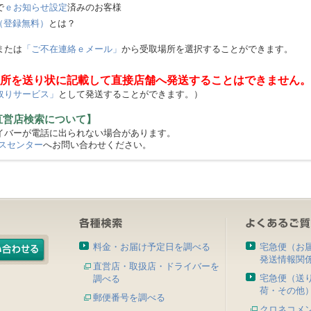
で
ｅお知らせ設定
済みのお客様
（登録無料）
とは？
または
「ご不在連絡ｅメール」
から受取場所を選択することができます。
所を送り状に記載して直接店舗へ発送することはできません。
取りサービス」
として発送することができます。）
直営店検索について】
バーが電話に出られない場合があります。
スセンター
へお問い合わせください。
料金・お届け予定日を調べる
宅急便（お
発送情報関
直営店・取扱店・ドライバーを
宅急便（送
調べる
荷・その他
郵便番号を調べる
クロネコメ