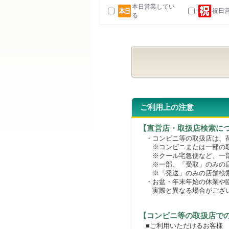
本日営業してい
祝日
る
ご利用上の注意
【直営店・取扱店検索に
・コンビニ等の取扱店は、荷
※コンビニまたは一部の取扱
※クール宅急便など、一部
※一部、「受取」のみの店
※「発送」のみの店舗検索
・お盆・年末年始の休業や臨
実際と異なる場合がござ
【コンビニ等の取扱店で
■ご利用いただけるお客様