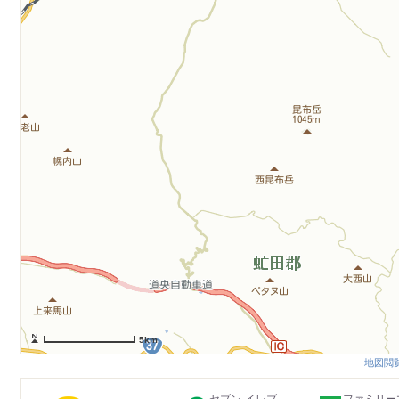
5km
地図閲