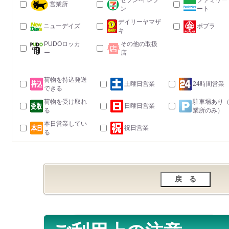
セブン-イレブ
ファミリー
営業所
ン
ート
デイリーヤマザ
ニューデイズ
ポプラ
キ
PUDOロッカ
その他の取扱
ー
店
荷物を持込発送
土曜日営業
24時間営業
できる
荷物を受け取れ
駐車場あり
日曜日営業
る
業所のみ）
本日営業してい
祝日営業
る