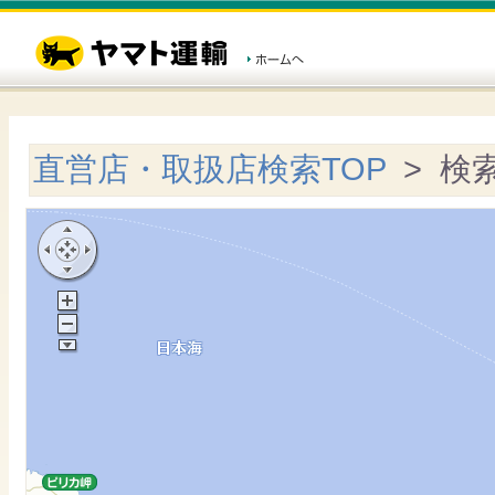
直営店・取扱店検索TOP
> 検