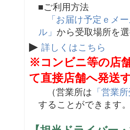
■ご利用方法
「お届け予定ｅメー
ル」
から受取場所を
▶
詳しくはこちら
※コンビニ等の店
て直接店舗へ発送
（営業所は
「営業所
することができます