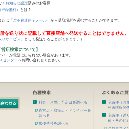
で
ｅお知らせ設定
済みのお客様
（登録無料）
とは？
または
「ご不在連絡ｅメール」
から受取場所を選択することができます。
所を送り状に記載して直接店舗へ発送することはできません。
取りサービス」
として発送することができます。）
直営店検索について】
バーが電話に出られない場合があります。
スセンター
へお問い合わせください。
料金・お届け予定日を調べる
宅急便（お
発送情報関
直営店・取扱店・ドライバーを
宅急便（送
調べる
荷・その他
郵便番号を調べる
クロネコメ