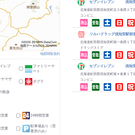
セブンイレブン 倶知
北海道虻田郡倶知安町北３条西２丁
コンビニ
ツルハドラッグ倶知安駅前
北海道虻田郡倶知安町南一条西１丁
©2026 ZENRIN DataCom
地図データ©2026 ZENRIN
ドラッグストア
地図閲覧規約
-イレブ
ファミリーマ
セブンイレブン 倶知安
ート
北海道虻田郡倶知安町南４条東１丁
ーヤマザ
コンビニ
ポプラ
の取扱
日営業
24時間営業
駐車場あり（営
日営業
業所のみ）