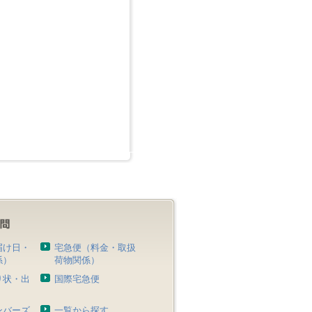
届け日・
宅急便（料金・取扱
係）
荷物関係）
り状・出
国際宅急便
）
ンバーズ
一覧から探す