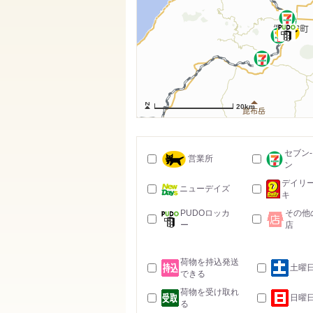
20km
セブン
営業所
ン
デイリ
ニューデイズ
キ
PUDOロッカ
その他
ー
店
荷物を持込発送
土曜
できる
荷物を受け取れ
日曜
る