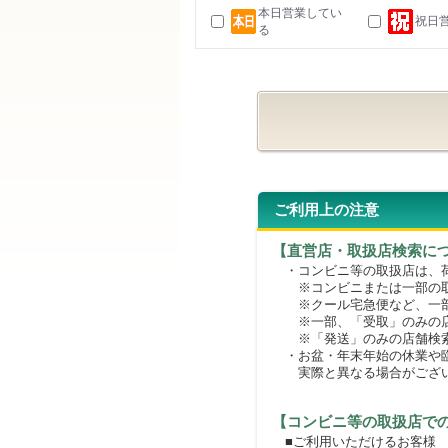
本日営業してい
祝日
る
ご利用上の注意
【直営店・取扱店検索に
・コンビニ等の取扱店は、荷
※コンビニまたは一部の取扱
※クール宅急便など、一部
※一部、「受取」のみの店
※「発送」のみの店舗検索
・お盆・年末年始の休業や臨
実際と異なる場合がござ
【コンビニ等の取扱店で
■ご利用いただけるお客様