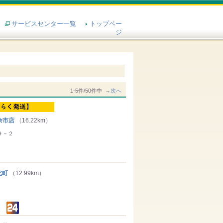
サービスセンター一覧
トップペー
ジ
1-5件/50件中 →
次へ
余市店
（16.22km）
９－２
北町
（12.99km）