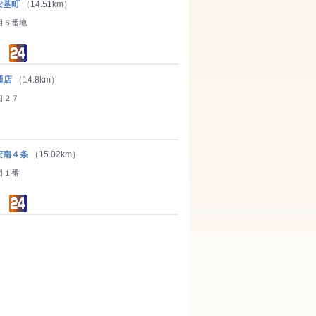
安基町
（14.51km）
目６番地
通店
（14.8km）
目２７
南４条
（15.02km）
目１番