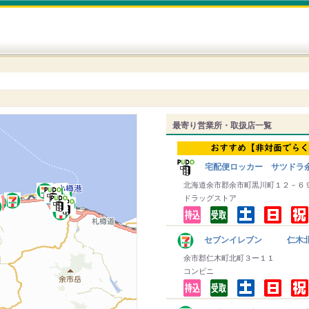
最寄り営業所・取扱店一覧
宅配便ロッカー サツドラ
北海道余市郡余市町黒川町１２－６
ドラッグストア
セブンイレブン 仁木
余市郡仁木町北町３ー１１
コンビニ