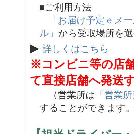
■ご利用方法
「お届け予定ｅメー
ル」
から受取場所を
▶
詳しくはこちら
※コンビニ等の店
て直接店舗へ発送
（営業所は
「営業所
することができます