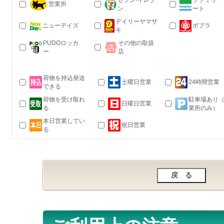
セブン-イレブ
ファミリー
営業所
ン
ート
デイリーヤマザ
ニューデイズ
ポプラ
キ
PUDOロッカ
その他の取扱
ー
店
荷物を持込発送
土曜日営業
24時間営業
できる
荷物を受け取れ
駐車場あり
日曜日営業
る
業所のみ）
本日営業してい
祝日営業
る