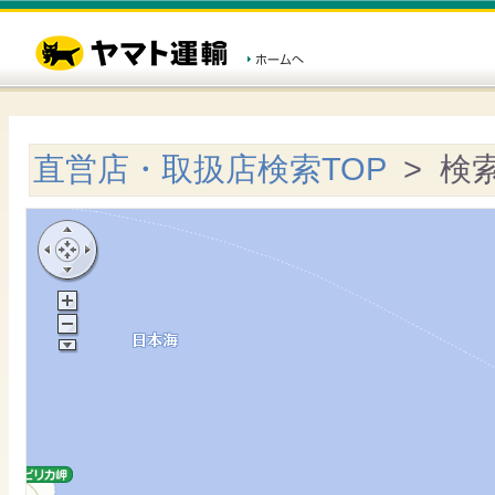
直営店・取扱店検索TOP
> 検