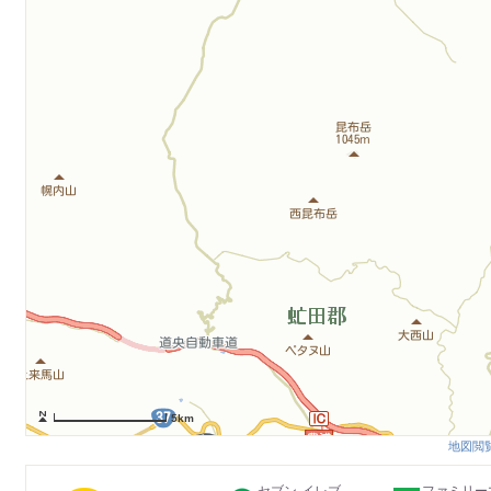
5km
地図閲