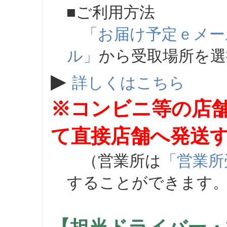
■ご利用方法
「お届け予定ｅメー
ル」
から受取場所を
▶
詳しくはこちら
※コンビニ等の店
て直接店舗へ発送
（営業所は
「営業所
することができます