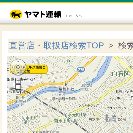
直営店・取扱店検索TOP
> 検