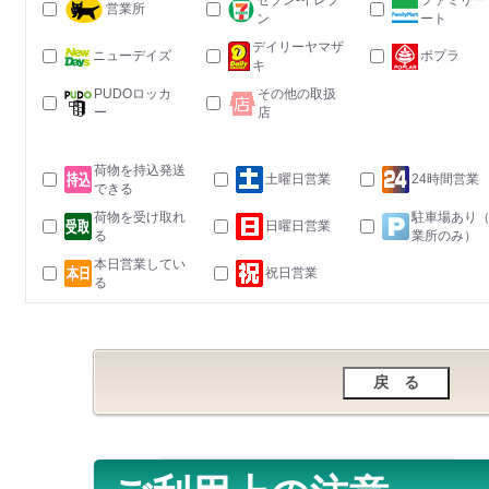
セブン-イレブ
ファミリー
営業所
ン
ート
デイリーヤマザ
ニューデイズ
ポプラ
キ
PUDOロッカ
その他の取扱
ー
店
荷物を持込発送
土曜日営業
24時間営業
できる
荷物を受け取れ
駐車場あり
日曜日営業
る
業所のみ）
本日営業してい
祝日営業
る