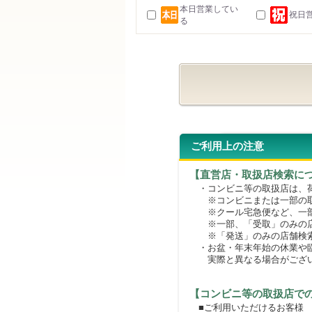
本日営業してい
祝日
る
ご利用上の注意
【直営店・取扱店検索に
・コンビニ等の取扱店は、荷
※コンビニまたは一部の取扱
※クール宅急便など、一部
※一部、「受取」のみの店
※「発送」のみの店舗検索
・お盆・年末年始の休業や臨
実際と異なる場合がござ
【コンビニ等の取扱店で
■ご利用いただけるお客様