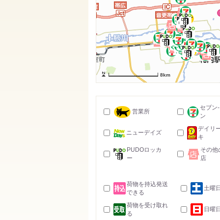
8km
セブン
営業所
ン
デイリ
ニューデイズ
キ
PUDOロッカ
その他
ー
店
荷物を持込発送
土曜
できる
荷物を受け取れ
日曜
る