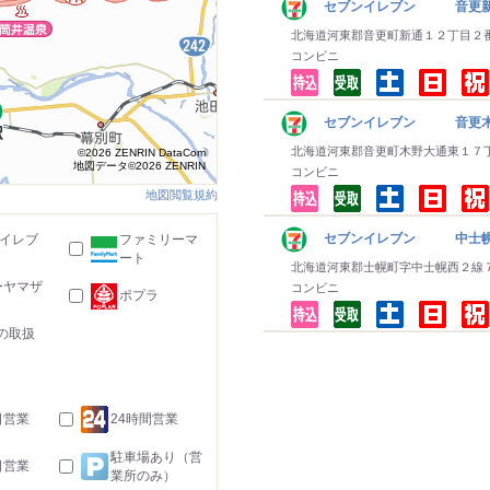
セブンイレブン 音更
北海道河東郡音更町新通１２丁目２
コンビニ
セブンイレブン 音更木
北海道河東郡音更町木野大通東１７
©2026 ZENRIN DataCom
地図データ©2026 ZENRIN
コンビニ
地図閲覧規約
セブンイレブン 中士
-イレブ
ファミリーマ
ート
北海道河東郡士幌町字中士幌西２線
ーヤマザ
コンビニ
ポプラ
の取扱
日営業
24時間営業
駐車場あり（営
日営業
業所のみ）