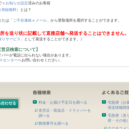
で
ｅお知らせ設定
済みのお客様
（登録無料）
とは？
または
「ご不在連絡ｅメール」
から受取場所を選択することができます。
所を送り状に記載して直接店舗へ発送することはできません。
取りサービス」
として発送することができます。）
直営店検索について】
バーが電話に出られない場合があります。
スセンター
へお問い合わせください。
料金・お届け予定日を調べる
宅急便（お
発送情報関
直営店・取扱店・ドライバーを
宅急便（送
調べる
荷・その他
郵便番号を調べる
クロネコメ