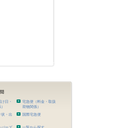
届け日・
宅急便（料金・取扱
係）
荷物関係）
り状・出
国際宅急便
）
ンバーズ
一覧から探す