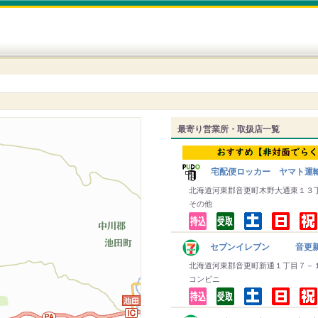
最寄り営業所・取扱店一覧
宅配便ロッカー ヤマト運
北海道河東郡音更町木野大通東１３
その他
セブンイレブン 音更新
北海道河東郡音更町新通１丁目７－
コンビニ