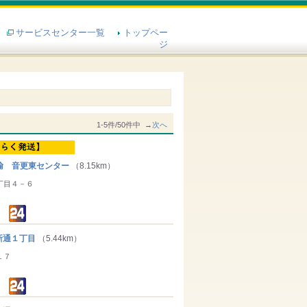
サービスセンター一覧
トップペー
ジ
1-5件/50件中 →
次へ
輸 音更東センター
（8.15km）
丁目４－６
通１丁目
（5.44km）
１７