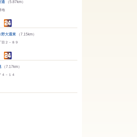
新通
（5.87km）
番地
野大通東
（7.15km）
丁目２－８９
幌
（7.17km）
７４－１４